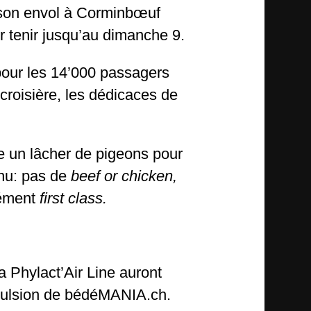
a son envol à Corminbœuf
 tenir jusqu’au dimanche 9.
 pour les 14’000 passagers
croisière, les dédicaces de
 un lâcher de pigeons pour
enu: pas de
beef or chicken,
lément
first class.
la Phylact’Air Line auront
mpulsion de bédéMANIA.ch.