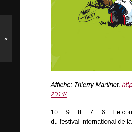
«
Affiche: Thierry Martinet,
htt
2014/
10… 9… 8… 7… 6… Le compt
du festival international de l