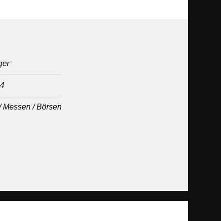
ger
14
 / Messen / Börsen