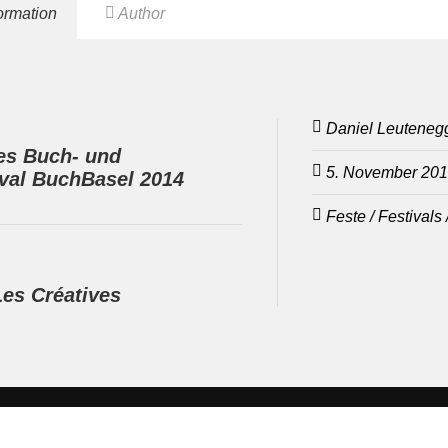
formation
Author
Daniel Leuteneg
les Buch- und
5. November 20
ival BuchBasel 2014
Feste / Festivals
Les Créatives