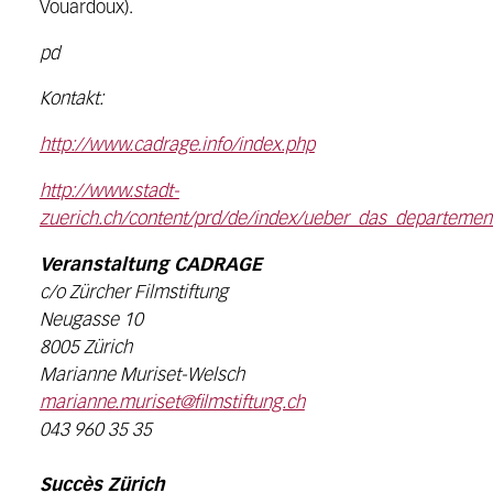
Vouardoux).
pd
Kontakt:
http://www.cadrage.info/index.php
http://www.stadt-
zuerich.ch/content/prd/de/index/ueber_das_departeme
Veranstaltung CADRAGE
c/o Zürcher Filmstiftung
Neugasse 10
8005 Zürich
Marianne Muriset-Welsch
marianne.muriset@filmstiftung.ch
043 960 35 35
Succès Zürich