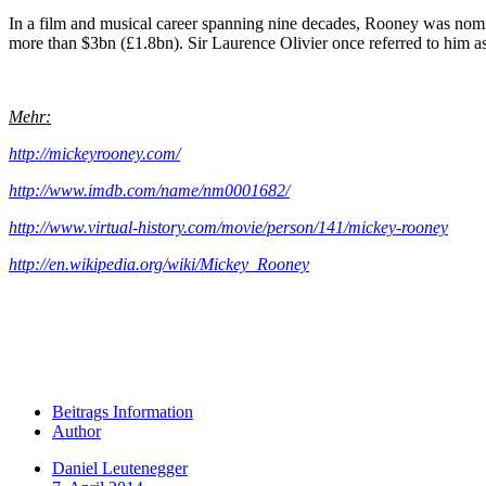
In a film and musical career spanning nine decades, Rooney was nom
more than $3bn (£1.8bn). Sir Laurence Olivier once referred to him as
Mehr:
http://mickeyrooney.com/
http://www.imdb.com/name/nm0001682/
http://www.virtual-history.com/movie/person/141/mickey-rooney
http://en.wikipedia.org/wiki/Mickey_Rooney
Beitrags Information
Author
Daniel Leutenegger