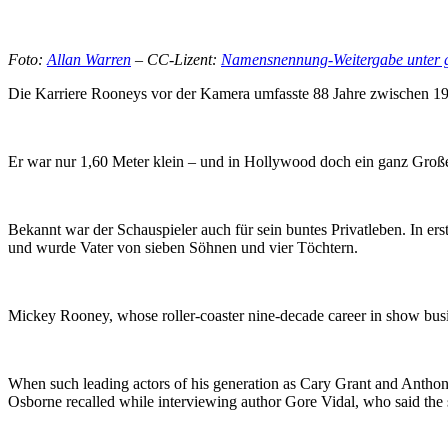
Foto:
Allan Warren
– CC-Lizent:
Namensnennung-Weitergabe unter g
Die Karriere Rooneys vor der Kamera umfasste 88 Jahre zwischen 1926
Er war nur 1,60 Meter klein – und in Hollywood doch ein ganz Große
Bekannt war der Schauspieler auch für sein buntes Privatleben. In ers
und wurde Vater von sieben Söhnen und vier Töchtern.
Mickey Rooney, whose roller-coaster nine-decade career in show busin
When such leading actors of his generation as Cary Grant and Anth
Osborne recalled while interviewing author Gore Vidal, who said the