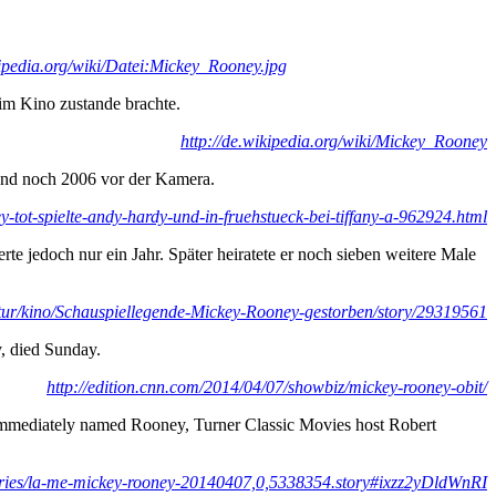
kipedia.org/wiki/Datei:Mickey_Rooney.jpg
 im Kino zustande brachte.
http://de.wikipedia.org/wiki/Mickey_Rooney
tand noch 2006 vor der Kamera.
y-tot-spielte-andy-hardy-und-in-fruehstueck-bei-tiffany-a-962924.html
te jedoch nur ein Jahr. Später heiratete er noch sieben weitere Male
tur/kino/Schauspiellegende-Mickey-Rooney-gestorben/story/29319561
y, died Sunday.
http://edition.cnn.com/2014/04/07/showbiz/mickey-rooney-obit/
 immediately named Rooney, Turner Classic Movies host Robert
aries/la-me-mickey-rooney-20140407,0,5338354.story#ixzz2yDldWnRI