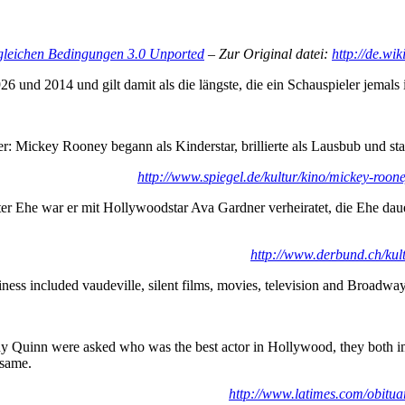
leichen Bedingungen 3.0 Unported
– Zur Original datei:
http://de.wi
 und 2014 und gilt damit als die längste, die ein Schauspieler jemals
r: Mickey Rooney begann als Kinderstar, brillierte als Lausbub und s
http://www.spiegel.de/kultur/kino/mickey-roone
ter Ehe war er mit Hollywoodstar Ava Gardner verheiratet, die Ehe dauer
http://www.derbund.ch/kul
ess included vaudeville, silent films, movies, television and Broadwa
ony Quinn were asked who was the best actor in Hollywood, they both
 same.
http://www.latimes.com/obitu