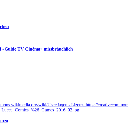
orben
ei «Guide TV Cinéma» missbräuchlich
CINI