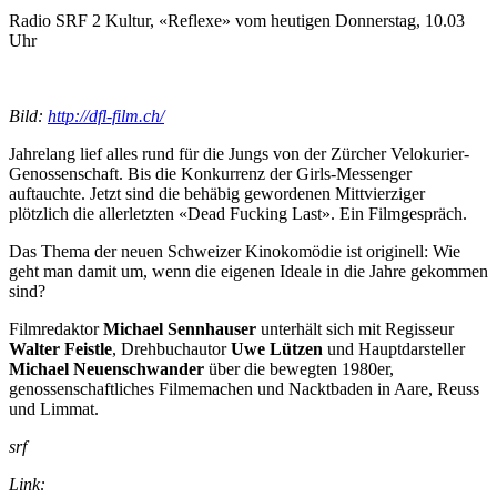
Radio SRF 2 Kultur, «Reflexe» vom heutigen Donnerstag, 10.03
Uhr
Bild:
http://dfl-film.ch/
Jahrelang lief alles rund für die Jungs von der Zürcher Velokurier-
Genossenschaft. Bis die Konkurrenz der Girls-Messenger
auftauchte. Jetzt sind die behäbig gewordenen Mittvierziger
plötzlich die allerletzten «Dead Fucking Last». Ein Filmgespräch.
Das Thema der neuen Schweizer Kinokomödie ist originell: Wie
geht man damit um, wenn die eigenen Ideale in die Jahre gekommen
sind?
Filmredaktor
Michael Sennhauser
unterhält sich mit Regisseur
Walter Feistle
, Drehbuchautor
Uwe Lützen
und Hauptdarsteller
Michael Neuenschwander
über die bewegten 1980er,
genossenschaftliches Filmemachen und Nacktbaden in Aare, Reuss
und Limmat.
srf
Link: