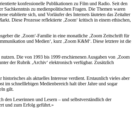
rientierte konfessionelle Publikationen zu Film und Radio. Seit den
sser Sachkenntnis zu medienpolitischen Fragen. Die Themen waren
etablierte sich, und Vorläufer des Internets läuteten das Zeitalter
t. Diese Prozesse reflektierte ‚Zoom‘ kritisch in einem ethischen,
usgeber die ‚Zoom‘-Familie in eine monatliche ‚Zoom Zeitschrift für
ommunikation und Medien‘, kurz ‚Zoom K&M‘. Diese letztere ist die
 zu nutzen. Die von 1993 bis 1999 erschienenen Ausgaben von ‚Zoom
ter der Rubrik ‚Archiv‘ elektronisch verfügbar. Zusätzlich
orisches als aktuelles Inter­esse verdient. Erstaunlich vieles aber
t im schnelllebigen Medienbereich halt über Jahre und sogar
ln gilt.
ch den Leserinnen und Lesern – und selbstverständlich der
ert und zum Erfolg geführt.»