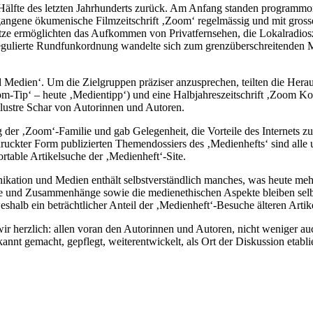
te Hälfte des letzten Jahrhunderts zurück. Am Anfang standen programmo
gegangene ökumenische Filmzeitschrift ‚Zoom‘ regelmässig und mit gro
 ermöglichten das Aufkommen von Privatfernsehen, die Lokalradioszene 
lierte Rundfunkordnung wandelte sich zum grenzüberschreitenden Mark
d Medien‘. Um die Zielgruppen präziser anzusprechen, teilten die Hera
m-Tip‘ – heute ‚Medientipp‘) und eine Halbjahreszeitschrift ‚Zoom K
llustre Schar von Autorinnen und Autoren.
 der ‚Zoom‘-Familie und gab Gelegenheit, die Vorteile des Internets
kter Form publizierten Themendossiers des ‚Medienhefts‘ sind alle un
ortable Artikelsuche der ‚Medienheft‘-Site.
ion und Medien enthält selbstverständlich manches, was heute mehr hist
nde und Zusammenhänge sowie die medienethischen Aspekte bleiben selbs
shalb ein beträchtlicher Anteil der ‚Medienheft‘-Besuche älteren Artike
ir herzlich: allen voran den Autorinnen und Autoren, nicht weniger au
annt gemacht, gepflegt, weiterentwickelt, als Ort der Diskussion etabli