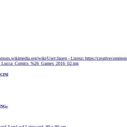
CINI
UNG»