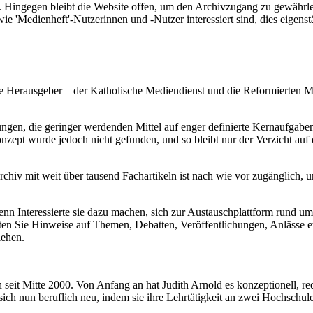
. Hingegen bleibt die Website offen, um den Archivzugang zu gewährleis
 'Medienheft'-Nutzerinnen und -Nutzer interessiert sind, dies eigenst
 Die Herausgeber – der Katholische Mediendienst und die Reformierten 
ngen, die geringer werdenden Mittel auf enger definierte Kernaufgabe
pt wurde jedoch nicht gefunden, und so bleibt nur der Verzicht auf di
Archiv mit weit über tausend Fachartikeln ist nach wie vor zugänglich
wenn Interessierte sie dazu machen, sich zur Austauschplattform rund
ten Sie Hinweise auf Themen, Debatten, Veröffentlichungen, Anlässe e
iehen.
seit Mitte 2000. Von Anfang an hat Judith Arnold es konzeptionell, red
sich nun beruflich neu, indem sie ihre Lehrtätigkeit an zwei Hochschulen 