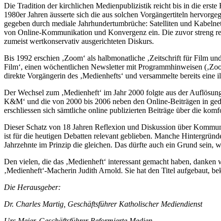
Die Tradition der kirchlichen Medienpublizistik reicht bis in die ers
1980er Jahren äusserte sich die aus solchen Vorgängertiteln hervor
gegeben durch mediale Jahrhundertumbrüche: Satelliten und Kabelnetze
von Online-Kommunikation und Konvergenz ein. Die zuvor streng regu
zumeist wertkonservativ ausgerichteten Diskurs.
Bis 1992 erschien ‚Zoom‘ als halbmonatliche ‚Zeitschrift für Film un
Film‘, einen wöchentlichen Newsletter mit Programmhinweisen (‚Zoo
direkte Vorgängerin des ‚Medienhefts‘ und versammelte bereits eine i
Der Wechsel zum ‚Medienheft‘ im Jahr 2000 folgte aus der Auflösung
K&M‘ und die von 2000 bis 2006 neben den Online-Beiträgen in gedruc
erschliessen sich sämtliche online publizierten Beiträge über die komf
Dieser Schatz von 18 Jahren Reflexion und Diskussion über Kommunikat
ist für die heutigen Debatten relevant geblieben. Manche Hintergrü
Jahrzehnte im Prinzip die gleichen. Das dürfte auch ein Grund sein, we
Den vielen, die das ‚Medienheft‘ interessant gemacht haben, danken w
‚Medienheft‘-Macherin Judith Arnold. Sie hat den Titel aufgebaut, bek
Die Herausgeber:
Dr. Charles Martig, Geschäftsführer Katholischer Mediendienst
Urs Meier, Geschäftsführer Reformierte Medien