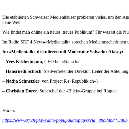
Die etablierten Schweizer Medienhäuser probieren vieles, um den Ansc
neue Welt.
Wie findet man online ein neues, treues Publikum? Für was ist die N
Im Radio SRF 4 News-«Medientalk» sprechen Medienmacherinnen und 
Im «Medientalk» diskutieren mit Moderator Salvador Atasoy:
–
Yves Kilchenmann
, CEO bei «Nau.ch»
–
Hansruedi Schoch
, Stellvertretender Direktor, Leiter der Abteilu
–
Nadja Schnetzler
, von Project R («Republik.ch»)
–
Christian Dorer
, Superchef der «Blick»-Gruppe bei Ringier
—
Hören:
https://www.srf.ch/play/radio/popupaudioplayer?id=dbb8dbd4-3d6