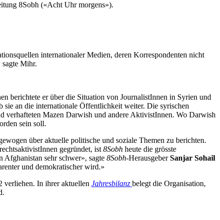
zeitung 8Sobh («Acht Uhr morgens»).
tionsquellen internationaler Medien, deren Korrespondenten nicht
 sagte Mihr.
berichtete er über die Situation von JournalistInnen in Syrien und
e an die internationale Öffentlichkeit weiter. Die syrischen
nd verhafteten Mazen Darwish und andere AktivistInnen. Wo Darwish
rden sein soll.
gewogen über aktuelle politische und soziale Themen zu berichten.
chtsaktivistInnen gegründet, ist
8Sobh
heute die grösste
n Afghanistan sehr schwer», sagte
8Sobh
-Herausgeber
Sanjar Sohail
parenter und demokratischer wird.»
erliehen. In ihrer aktuellen
Jahresbilanz
belegt die Organisation,
d.