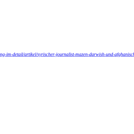
ng-im-detail/artikel/syrischer-journalist-mazen-darwish-und-afghanisc