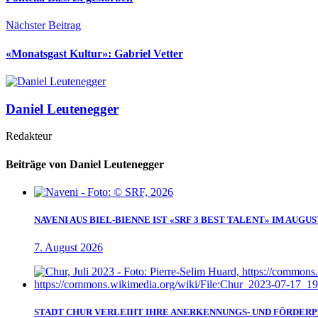
Nächster Beitrag
«Monatsgast Kultur»: Gabriel Vetter
Daniel Leutenegger
Redakteur
Beiträge von Daniel Leutenegger
NAVENI AUS BIEL-BIENNE IST «SRF 3 BEST TALENT» IM AUGUS
7. August 2026
STADT CHUR VERLEIHT IHRE ANERKENNUNGS- UND FÖRDERPR