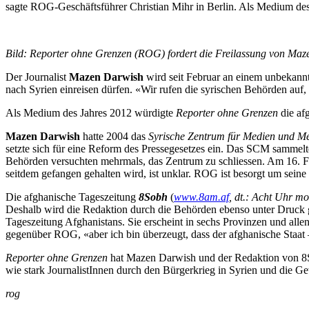
sagte ROG-Geschäftsführer Christian Mihr in Berlin. Als Medium de
Bild: Reporter ohne Grenzen (ROG) fordert die Freilassung von Ma
Der Journalist
Mazen Darwish
wird seit Februar an einem unbekannt
nach Syrien einreisen dürfen. «Wir rufen die syrischen Behörden au
Als Medium des Jahres 2012 würdigte
Reporter ohne Grenzen
die af
Mazen Darwish
hatte 2004 das
Syrische Zentrum für Medien und Me
setzte sich für eine Reform des Pressegesetzes ein. Das SCM sammelte
Behörden versuchten mehrmals, das Zentrum zu schliessen. Am 16. 
seitdem gefangen gehalten wird, ist unklar. ROG ist besorgt um seine 
Die afghanische Tageszeitung
8Sobh
(
www.8am.af
, dt.: Acht Uhr m
Deshalb wird die Redaktion durch die Behörden ebenso unter Druck g
Tageszeitung Afghanistans. Sie erscheint in sechs Provinzen und al
gegenüber ROG, «aber ich bin überzeugt, dass der afghanische Staat – 
Reporter ohne Grenzen
hat Mazen Darwish und der Redaktion von 8So
wie stark JournalistInnen durch den Bürgerkrieg in Syrien und die Ge
rog