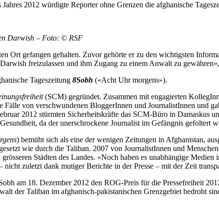
s Jahres 2012 würdigte Reporter ohne Grenzen die afghanische Tages
zen Darwish – Foto: © RSF
en Ort gefangen gehalten. Zuvor gehörte er zu den wichtigsten Informa
f, Darwish freizulassen und ihm Zugang zu einem Anwalt zu gewähren»,
ghanische Tageszeitung
8Sobh
(«Acht Uhr morgens»).
inungsfreiheit
(SCM) gegründet. Zusammen mit engagierten KollegInnen 
 Fälle von verschwundenen BloggerInnen und JournalistInnen und gab si
Februar 2012 stürmten Sicherheitskräfte das SCM-Büro in Damaskus u
Gesundheit, da der unerschrockene Journalist im Gefängnis gefoltert wo
orgens
) bemüht sich als eine der wenigen Zeitungen in Afghanistan, aus
esetzt wie durch die Taliban. 2007 von JournalistInnen und Menschenre
len grösseren Städten des Landes. «Noch haben es unabhängige Medien i
nicht zuletzt dank mutiger Berichte in der Presse – mit der Zeit trans
bh am 18. Dezember 2012 den ROG-Preis für die Pressefreiheit 2012 v
walt der Taliban im afghanisch-pakistanischen Grenzgebiet bedroht sin