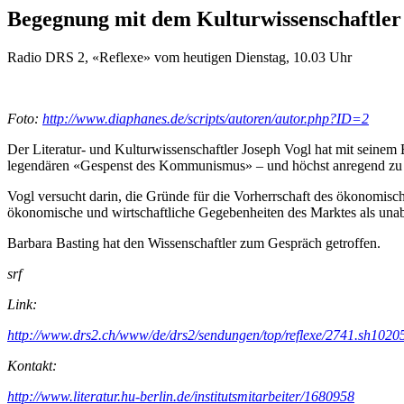
Begegnung mit dem Kulturwissenschaftler
Radio DRS 2, «Reflexe» vom heutigen Dienstag, 10.03 Uhr
Foto:
http://www.diaphanes.de/scripts/autoren/autor.php?ID=2
Der Literatur- und Kulturwissenschaftler Joseph Vogl hat mit seine
legendären «Gespenst des Kommunismus» – und höchst anregend zu 
Vogl versucht darin, die Gründe für die Vorherrschaft des ökonomisch
ökonomische und wirtschaftliche Gegebenheiten des Marktes als unab
Barbara Basting hat den Wissenschaftler zum Gespräch getroffen.
srf
Link:
http://www.drs2.ch/www/de/drs2/sendungen/top/reflexe/2741.sh1020
Kontakt:
http://www.literatur.hu-berlin.de/institutsmitarbeiter/1680958