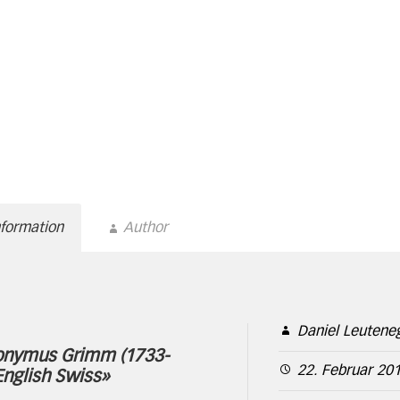
nformation
Author
Daniel Leutene
onymus Grimm (1733-
22. Februar 20
English Swiss»