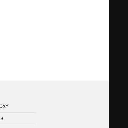
gger
14