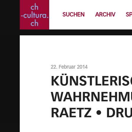
SUCHEN
ARCHIV
S
22. Februar 2014
KÜNSTLERI
WAHRNEHMU
RAETZ • DR