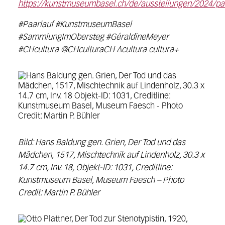
https://kunstmuseumbasel.ch/de/ausstellungen/2024/pa
#Paarlauf #KunstmuseumBasel
#SammlungImObersteg #GéraldineMeyer
#CHcultura @CHculturaCH ∆cultura cultura+
Bild: Hans Baldung gen. Grien, Der Tod und das
Mädchen, 1517,
Mischtechnik auf Lindenholz,
30.3 x
14.7 cm,
Inv. 18,
Objekt-ID: 1031,
Creditline:
Kunstmuseum Basel, Museum Faesch –
Photo
Credit: Martin P. Bühler