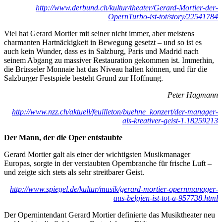
http://www.derbund.ch/kultur/theater/Gerard-Mortier-der-
OpernTurbo-ist-tot/story/22541784
Viel hat Gerard Mortier mit seiner nicht immer, aber meistens
charmanten Hartnäckigkeit in Bewegung gesetzt – und so ist es
auch kein Wunder, dass es in Salzburg, Paris und Madrid nach
seinem Abgang zu massiver Restauration gekommen ist. Immerhin,
die Brüsseler Monnaie hat das Niveau halten können, und für die
Salzburger Festspiele besteht Grund zur Hoffnung.
Peter Hagmann
http://www.nzz.ch/aktuell/feuilleton/buehne_konzert/der-manager-
als-kreativer-geist-1.18259213
Der Mann, der die Oper entstaubte
Gerard Mortier galt als einer der wichtigsten Musikmanager
Europas, sorgte in der verstaubten Opernbranche für frische Luft –
und zeigte sich stets als sehr streitbarer Geist.
http://www.spiegel.de/kultur/musik/gerard-mortier-opernmanager-
aus-belgien-ist-tot-a-957738.html
Der Opernintendant Gerard Mortier definierte das Musiktheater neu