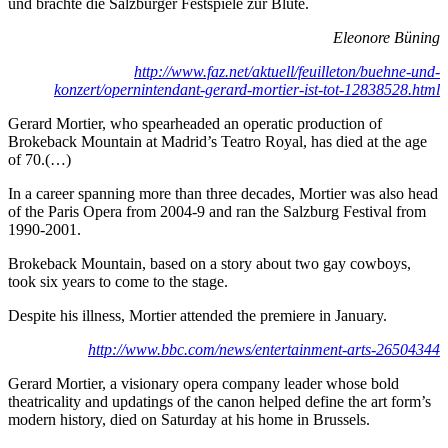
und brachte die Salzburger Festspiele zur Blüte.
Eleonore Büning
http://www.faz.net/aktuell/feuilleton/buehne-und-
konzert/opernintendant-gerard-mortier-ist-tot-12838528.html
Gerard Mortier, who spearheaded an operatic production of
Brokeback Mountain at Madrid’s Teatro Royal, has died at the age
of 70.(…)
In a career spanning more than three decades, Mortier was also head
of the Paris Opera from 2004-9 and ran the Salzburg Festival from
1990-2001.
Brokeback Mountain, based on a story about two gay cowboys,
took six years to come to the stage.
Despite his illness, Mortier attended the premiere in January.
http://www.bbc.com/news/entertainment-arts-26504344
Gerard Mortier, a visionary opera company leader whose bold
theatricality and updatings of the canon helped define the art form’s
modern history, died on Saturday at his home in Brussels.