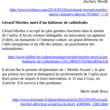
Zachary Woolfe
http://www.nytimes.com/2014/03/10/arts/music/gerard-mortier-
opera-visionary-dies-at-70.html?_r=0
Gérard Mortier, mort d’un bâtisseur de cathédrales
Gérard Mortier a occupé les plus grandes fonctions dans le monde
de l’opéra. Il fut un créateur infatigable, un innovateur, un agitateur
d’idées, un humaniste à l’immense culture, un grand défenseur de
l’idée européenne et du rôle des artistes, un pourfendeur des
nationalismes.
http://www.lalibre.be/culture/musique/gerard-mortier-mort-d-un-
batisseur-de-cathedrales-531c2804357024dca856a33a
Il devait être le premier récipiendaire du « Mortier Award », le prix
qui portera son nom et distinguera les professionnels de l’opéra pour
leurs prises de risques et leurs innovations, le 31 mai à Graz, en
Autriche. Il le recevra à titre posthume.
Marie-Aude Roux
http://www.lemonde.fr/disparitions/article/2014/03/09/gerard-
mortier-directeur-d-opera-est-mort_4380044_3382.html