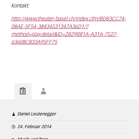
Kontakt:
http://www.theater-basel.ch/index.cfm/BDB3CC74-
08AE-5F54-38434531347A36D1/?
method=play.detail&ID=2B29B81A-A31A-7527-
63608C833A95FF75
Daniel Leutenegger
24. Februar 2014