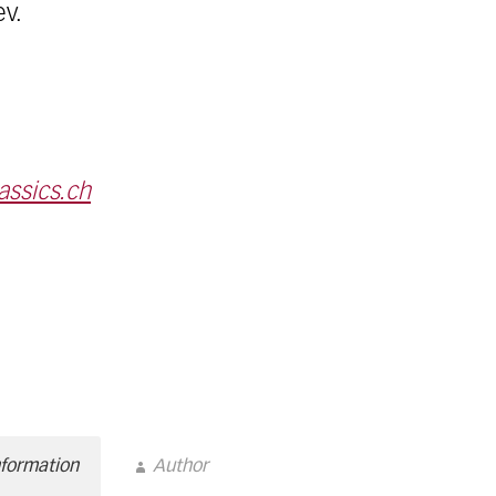
ev.
assics.ch
nformation
Author