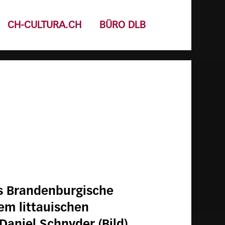
CH-CULTURA.CH
BÜRO DLB
as Brandenburgische
em littauischen
Daniel Schnyder (Bild)