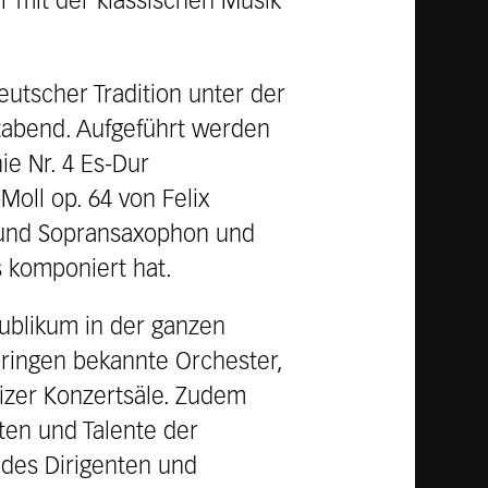
r mit der klassischen Musik
tscher Tradition unter der
rtabend. Aufgeführt werden
ie Nr. 4 Es-Dur
oll op. 64 von Felix
- und Sopransaxophon und
s komponiert hat.
ublikum in der ganzen
ringen bekannte Orchester,
eizer Konzertsäle. Zudem
ten und Talente der
 des Dirigenten und