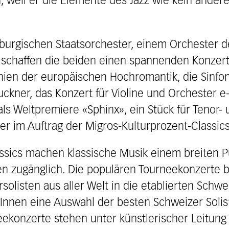
 weil er die Elemente des Jazz wie kein andere
gischen Staatsorchester, einem Orchester deu
s, schaffen die beiden einen spannenden Konze
onien der europäischen Hochromantik, die Sinfon
kner, das Konzert für Violine und Orchester e-M
ls Weltpremiere «Sphinx», ein Stück für Tenor
er im Auftrag der Migros-Kulturprozent-Classic
assics machen klassische Musik einem breiten P
n zugänglich. Die populären Tourneekonzerte b
solisten aus aller Welt in die etablierten Schw
Innen eine Auswahl der besten Schweizer Solis
eekonzerte stehen unter künstlerischer Leitung