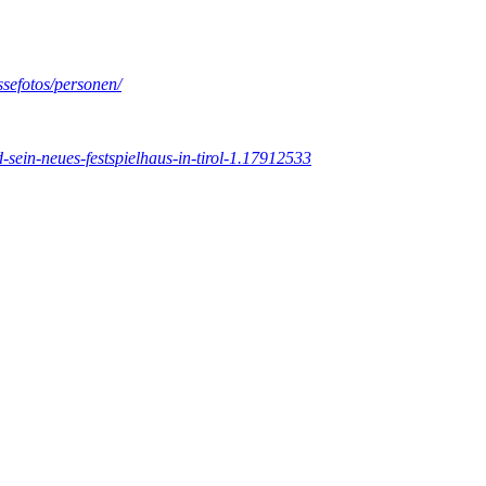
ssefotos/personen/
d-sein-neues-festspielhaus-in-tirol-1.17912533