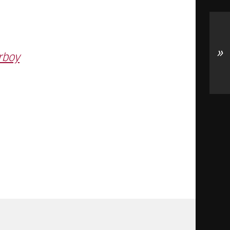
»
rboy