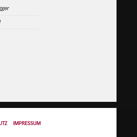
gger
3
UTZ
IMPRESSUM