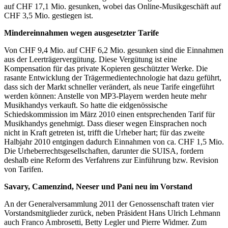
auf CHF 17,1 Mio. gesunken, wobei das Online-Musikgeschäft auf
CHF 3,5 Mio. gestiegen ist.
Mindereinnahmen wegen ausgesetzter Tarife
Von CHF 9,4 Mio. auf CHF 6,2 Mio. gesunken sind die Einnahmen
aus der Leerträgervergütung. Diese Vergütung ist eine
Kompensation für das private Kopieren geschützter Werke. Die
rasante Entwicklung der Trägermedientechnologie hat dazu geführt,
dass sich der Markt schneller verändert, als neue Tarife eingeführt
werden können: Anstelle von MP3-Playern werden heute mehr
Musikhandys verkauft. So hatte die eidgenössische
Schiedskommission im März 2010 einen entsprechenden Tarif für
Musikhandys genehmigt. Dass dieser wegen Einsprachen noch
nicht in Kraft getreten ist, trifft die Urheber hart; für das zweite
Halbjahr 2010 entgingen dadurch Einnahmen von ca. CHF 1,5 Mio.
Die Urheberrechtsgesellschaften, darunter die SUISA, fordern
deshalb eine Reform des Verfahrens zur Einführung bzw. Revision
von Tarifen.
Savary, Camenzind, Neeser und Pani neu im Vorstand
An der Generalversammlung 2011 der Genossenschaft traten vier
Vorstandsmitglieder zurück, neben Präsident Hans Ulrich Lehmann
auch Franco Ambrosetti, Betty Legler und Pierre Widmer. Zum