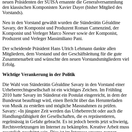
neuen Präsidenten der SUISA ernannte die Generalversammlung
den klassischen Komponisten Xavier Dayer (bisher Mitglied des
Vorstands).
Neu in den Vorstand gewählt wurden die Ständerätin Géraldine
Savary, der Komponist und Produzent Roman Camenzind, der
Komponist und Verleger Marco Neeser sowie der Komponist,
Produzent und Verleger Massimiliano Pani.
Der scheidende Präsident Hans Ulrich Lehmann dankte allen
Mitgliedern, dem Vorstand und der Geschäftsleitung für die gute
Zusammenarbeit und wünschte den neuen Vorstandsmitgliedern viel
Erfolg.
Wichtige Verankerung in der Politik
Die Wahl von Ständerätin Géraldine Savary in den Vorstand einer
Urheberrechtsgesellschaft ist ein wichtiges Zeichen. Im Frühling
2010 hatte Savary im Ständerat ein Postulat eingereicht, in dem der
Bundesrat beauftragt wird, einen Bericht über das Herunterladen
von Musik zu erstellen und mögliche Massnahmen zu prüfen.
Savary: «In jüngster Zeit werden das Urheberrecht oder auch die
Handlungsfähigkeit der Gesellschaften, die es repräsentieren,
regelmässig in Gefahr gebracht. Es ist jedoch bereits jetzt schwierig,
Rechtsverletzungen im Internet zu bekämpfen. Kreative Arbeit muss