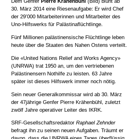
Dem Genfer
Pierre Krähenbühl
(Bild) blüht ab
30. März 2014 eine Riesenaufgabe: Er wird Chef
der 29’000 Mitarbeiterinnen und Mitarbeiter des
Uno-Hilfswerks für Palästinaflüchtlinge.
Fünf Millionen palästinensische Flüchtlinge leben
heute über die Staaten des Nahen Ostens verteilt.
Die «United Nations Relief and Works Agency»
(UNRWA) trat 1950 an, um den vertriebenen
Palästinensern Nothilfe zu leisten. 63 Jahre
später ist dieses Hilfswerk immer noch nötig.
Sein neuer Generalkommissar wird ab 30. März
der 47jährige Genfer Pierre Krähenbühl, zuletzt
zwölf Jahre operativer Leiter des IKRK.
SRF-Gesellschaftsredaktor
Raphael Zehnder
befragt ihn zu seinen neuen Aufgaben. Träumt er
davon, dass die UNRWA eines Tages überflüssig