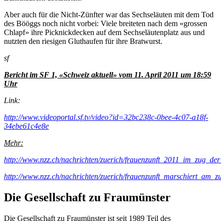
Aber auch für die Nicht-Zünfter war das Sechseläuten mit dem Tod
des Bööggs noch nicht vorbei: Viele breiteten nach dem «grossen
Chlapf» ihre Picknickdecken auf dem Sechseläutenplatz aus und
nutzten den riesigen Gluthaufen für ihre Bratwurst.
sf
Bericht im SF 1, «
Schweiz aktuell» vom 11. April 2011 um 18:59
Uhr
Link:
http://www.videoportal.sf.tv/video?id=32bc238c-0bee-4c07-a18f-
34ebe61c4e8e
Mehr:
http://www.nzz.ch/nachrichten/zuerich/frauenzunft_2011_im_zug_de
http://www.nzz.ch/nachrichten/zuerich/frauenzunft_marschiert_am_
Die Gesellschaft zu Fraumünster
Die Gesellschaft zu Fraumünster ist seit 1989 Teil des