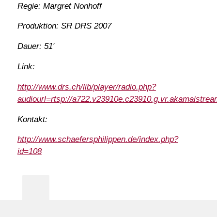
Regie: Margret Nonhoff
Produktion: SR DRS 2007
Dauer: 51′
Link:
http://www.drs.ch/lib/player/radio.php?
audiourl=rtsp://a722.v23910e.c23910.g.vr.akamaistr
Kontakt:
http://www.schaefersphilippen.de/index.php?
id=108