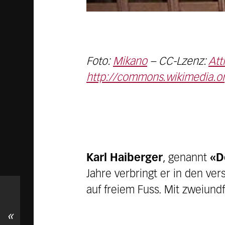
Foto:
Mikano
– CC-Lzenz:
Att
http://commons.wikimedia.o
Karl Haiberger
, genannt
«D
Jahre verbringt er in den ve
auf freiem Fuss. Mit zweiundf
«