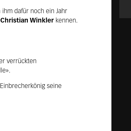
n ihm dafür noch ein Jahr
r
Christian Winkler
kennen.
er verrückten
le».
inbrecherkönig seine