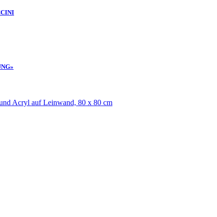
CINI
UNG»