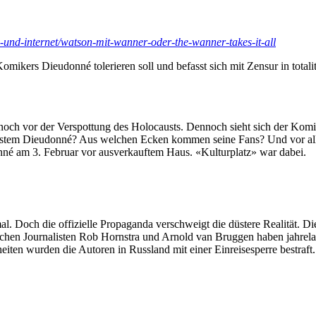
-und-internet/watson-mit-wanner-oder-the-wanner-takes-it-all
 Komikers Dieudonné tolerieren soll und befasst sich mit Zensur in tota
 noch vor der Verspottung des Holocausts. Dennoch sieht sich der Komi
em System Dieudonné? Aus welchen Ecken kommen seine Fans? Und vor all
nné am 3. Februar vor ausverkauftem Haus. «Kulturplatz» war dabei.
al. Doch die offizielle Propaganda verschweigt die düstere Realität. 
schen Journalisten Rob Hornstra und Arnold van Bruggen haben jahrelan
en wurden die Autoren in Russland mit einer Einreisesperre bestraft. 