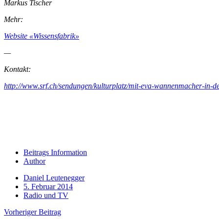
Markus Tischer
Mehr:
Website «Wissensfabrik»
—
Kontakt:
http://www.srf.ch/sendungen/kulturplatz/mit-eva-wannenmacher-in-de
Beitrags Information
Author
Daniel Leutenegger
5. Februar 2014
Radio und TV
Vorheriger Beitrag