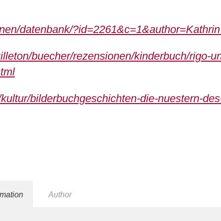
ionen/datenbank/?id=2261&c=1&author=Kathrin
euilleton/buecher/rezensionen/kinderbuch/rigo-u
tml
kultur/bilderbuchgeschichten-die-nuestern-de
rmation
Author