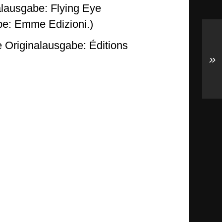
alausgabe: Flying Eye
be: Emme Edizioni.)
he Originalausgabe: Éditions
»