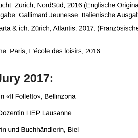
cht. Zürich, NordSüd, 2016 (Englische Origin
gabe: Gallimard Jeunesse. Italienische Ausga
arta & ich. Zürich, Atlantis, 2017. (Französisc
e. Paris, L’école des loisirs, 2016
Jury 2017:
n «Il Folletto», Bellinzona
Dozentin HEP Lausanne
rin und Buchhändlerin, Biel