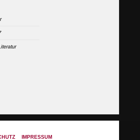
r
7
iteratur
CHUTZ
IMPRESSUM