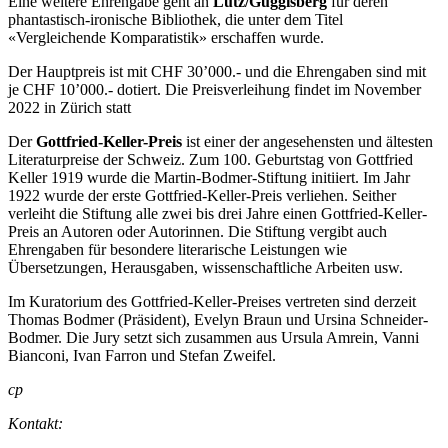
Eine weitere Ehrengabe geht an
Lutz/Guggisberg
für deren
phantastisch-ironische Bibliothek, die unter dem Titel
«Vergleichende Komparatistik» erschaffen wurde.
Der Hauptpreis ist mit CHF 30’000.- und die Ehrengaben sind mit
je CHF 10’000.- dotiert. Die Preisverleihung findet im November
2022 in Zürich statt
Der
Gottfried-Keller-Preis
ist einer der angesehensten und ältesten
Literaturpreise der Schweiz. Zum 100. Geburtstag von Gottfried
Keller 1919 wurde die Martin-Bodmer-Stiftung initiiert. Im Jahr
1922 wurde der erste Gottfried-Keller-Preis verliehen. Seither
verleiht die Stiftung alle zwei bis drei Jahre einen Gottfried-Keller-
Preis an Autoren oder Autorinnen. Die Stiftung vergibt auch
Ehrengaben für besondere literarische Leistungen wie
Übersetzungen, Herausgaben, wissenschaftliche Arbeiten usw.
Im Kuratorium des Gottfried-Keller-Preises vertreten sind derzeit
Thomas Bodmer (Präsident), Evelyn Braun und Ursina Schneider-
Bodmer. Die Jury setzt sich zusammen aus Ursula Amrein, Vanni
Bianconi, Ivan Farron und Stefan Zweifel.
cp
Kontakt: