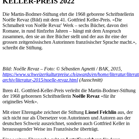
KELLER-PREIS 2022
Die Martin-Bodmer-Stiftung ehrt die 1968 geborene Schriftstellerin
Noëlle Revaz (Bild) mit dem 41. Gottfried Keller-Preis. «Die
Schmalheit von Noëlle Revaz' Werk – sechs Bücher, davon drei
Romane, in rund fünfzehn Jahren – hängt mit dem Anspruch
zusammen, den sie an ihre Bücher stellt und der aus ihr eine der
grossen zeitgenössischen Autorinnen französischer Sprache macht.»,
schreibt die Stiftung.
Bild: Noëlle Revaz – Foto: © Sébastien Agnetti / BAK, 2015,
https://www.schweizerkulturpreise.ch/awards/en/home/literatur/literat
archiv/literatur-2015/noelle-revaz.html
(Ausschnitt)
Ihren 41. Gottfried-Keller-Preis verleiht die Martin-Bodmer-Stiftung
der 1968 geborenen Schriftstellerin
Noëlle Revaz
«für ihr
originelles Werk».
Mit einer Ehrengabe zeichnet die Stiftung
Lionel Felchlin
aus, der
sich nicht nur als Übersetzer von Autorinnen und Autoren aus der
deutschen Schweiz auszeichnet, sondern auch Gottfried Keller in
herausragender Weise ins Französische überträgt.