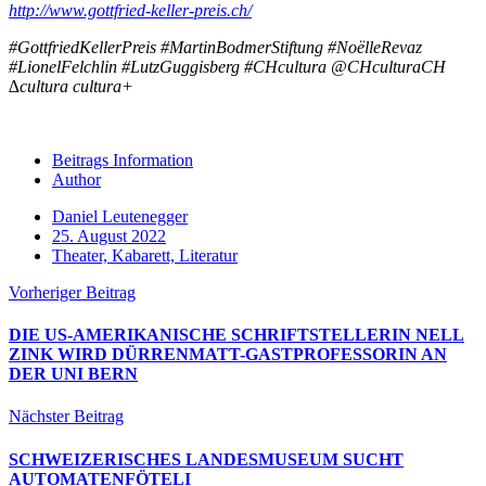
http://www.gottfried-keller-preis.ch/
#GottfriedKellerPreis #MartinBodmerStiftung #NoëlleRevaz
#LionelFelchlin #LutzGuggisberg #CHcultura @CHculturaCH
∆cultura cultura+
Beitrags Information
Author
Daniel Leutenegger
25. August 2022
Theater, Kabarett, Literatur
Vorheriger Beitrag
DIE US-AMERIKANISCHE SCHRIFTSTELLERIN NELL
ZINK WIRD DÜRRENMATT-GASTPROFESSORIN AN
DER UNI BERN
Nächster Beitrag
SCHWEIZERISCHES LANDESMUSEUM SUCHT
AUTOMATENFÖTELI