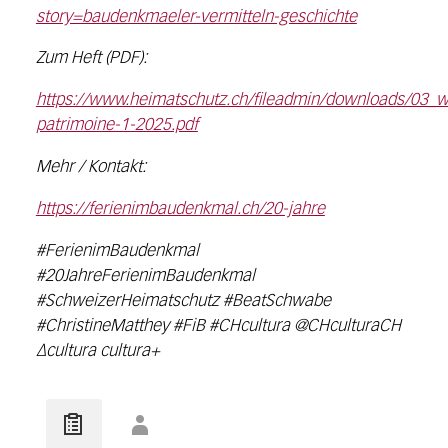
story=baudenkmaeler-vermitteln-geschichte
Zum Heft (PDF):
https://www.heimatschutz.ch/fileadmin/downloads/03_wa
patrimoine-1-2025.pdf
Mehr / Kontakt:
https://ferienimbaudenkmal.ch/20-jahre
#FerienimBaudenkmal
#20JahreFerienimBaudenkmal
#SchweizerHeimatschutz #BeatSchwabe
#ChristineMatthey #FiB #CHcultura @CHculturaCH
∆cultura cultura+