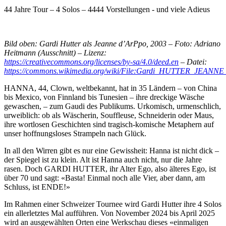
44 Jahre Tour – 4 Solos – 4444 Vorstellungen - und viele Adieus
Bild oben: Gardi Hutter als Jeanne d’ArPpo, 2003 – Foto: Adriano
Heitmann (Ausschnitt) – Lizenz:
https://creativecommons.org/licenses/by-sa/4.0/deed.en
– Datei:
https://commons.wikimedia.org/wiki/File:Gardi_HUTTER_JEANN
HANNA, 44, Clown, weltbekannt, hat in 35 Ländern – von China
bis Mexico, von Finnland bis Tunesien – ihre dreckige Wäsche
gewaschen, – zum Gaudi des Publikums. Urkomisch, urmenschlich,
urweiblich: ob als Wäscherin, Souffleuse, Schneiderin oder Maus,
ihre wortlosen Geschichten sind tragisch-komische Metaphern auf
unser hoffnungsloses Strampeln nach Glück.
In all den Wirren gibt es nur eine Gewissheit: Hanna ist nicht dick –
der Spiegel ist zu klein. Alt ist Hanna auch nicht, nur die Jahre
rasen. Doch GARDI HUTTER, ihr Alter Ego, also älteres Ego, ist
über 70 und sagt: «Basta! Einmal noch alle Vier, aber dann, am
Schluss, ist ENDE!»
Im Rahmen einer Schweizer Tournee wird Gardi Hutter ihre 4 Solos
ein allerletztes Mal aufführen. Von November 2024 bis April 2025
wird an ausgewählten Orten eine Werkschau dieses «einmaligen