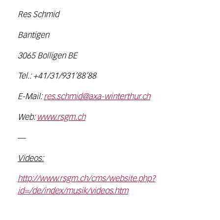
Res Schmid
Bantigen
3065 Bolligen BE
Tel.: +41/31/931’88’88
E-Mail:
res.schmid@axa-winterthur.ch
Web:
www.rsgm.ch
—
Videos:
http://www.rsgm.ch/cms/website.php?
id=/de/index/musik/videos.htm