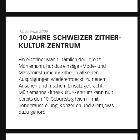
12. Februar 2009
10 JAH­RE SCHWEI­ZER ZI­THER-
KUL­TUR-ZEN­TRUM
Ein einzelner Mann, nämlich der Lorenz
Mühlemann, hat das einstige «Mode- und
Masseninstrument» Zither in all seinen
Ausprägungen wiederentdeckt, zu neuem
Ansehen und frischem Einsatz gebracht.
Mühlemanns Zither-Kultur-Zentrum kann nun
bereits den 10. Geburtstag feiern – mit
Sonderausstellung, Konzerten und allem, was
dazu gehört.