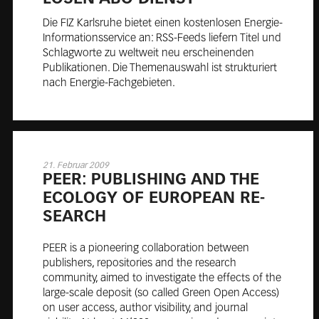
Die FIZ Karlsruhe bietet einen kostenlosen Energie-
Informationsservice an: RSS-Feeds liefern Titel und
Schlagworte zu weltweit neu erscheinenden
Publikationen. Die Themenauswahl ist strukturiert
nach Energie-Fachgebieten.
21. Februar 2009
PEER: PUB­LISH­ING AND THE
ECOL­O­GY OF EU­RO­PEAN RE­
SEARCH
PEER is a pioneering collaboration between
publishers, repositories and the research
community, aimed to investigate the effects of the
large-scale deposit (so called Green Open Access)
on user access, author visibility, and journal