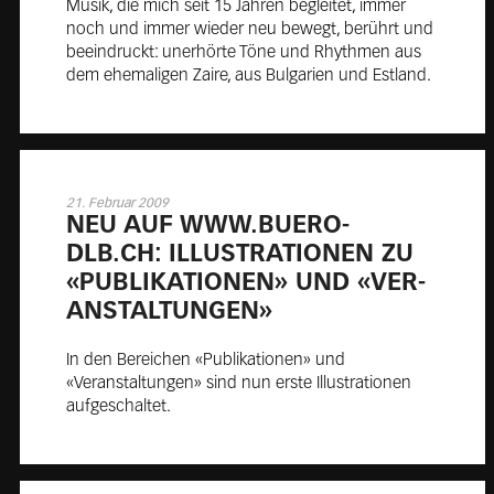
Musik, die mich seit 15 Jahren begleitet, immer
noch und immer wieder neu bewegt, berührt und
beeindruckt: unerhörte Töne und Rhythmen aus
dem ehemaligen Zaire, aus Bulgarien und Estland.
21. Februar 2009
NEU AUF WWW.BUE­RO-
DLB.CH: IL­LUS­TRA­TIO­NEN ZU
«PU­BLI­KA­TIO­NEN» UND «VER­
AN­STAL­TUN­GEN»
In den Bereichen «Publikationen» und
«Veranstaltungen» sind nun erste Illustrationen
aufgeschaltet.