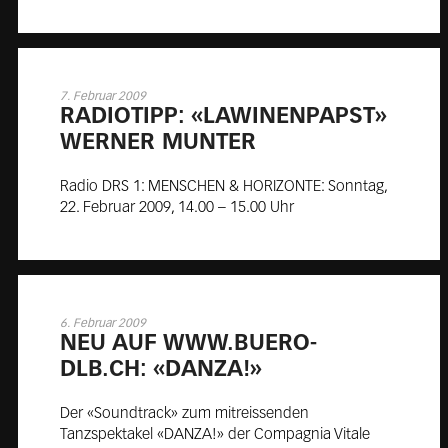
7. Februar 2009
RA­DIO­TIPP: «LA­WI­NEN­PAPST»
WER­NER MUN­TER
Radio DRS 1: MENSCHEN & HORIZONTE: Sonntag,
22. Februar 2009, 14.00 – 15.00 Uhr
6. Februar 2009
NEU AUF WWW.BUE­RO-
DLB.CH: «DAN­ZA!»
Der «Soundtrack» zum mitreissenden
Tanzspektakel «DANZA!» der Compagnia Vitale