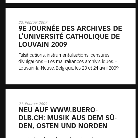
23. Februar 2009
9E JOUR­NÉE DES AR­CHIVES DE
L’UNI­VER­SITÉ CA­THO­LIQUE DE
LOU­VAIN 2009
Falsifications, instrumentalisations, censures,
divulgations – Les maltraitances archivistiques. –
Louvain-la-Neuve, Belgique, les 23 et 24 avril 2009
21. Februar 2009
NEU AUF WWW.BUE­RO-
DLB.CH: MU­SIK AUS DEM SÜ­
DEN, OS­TEN UND NOR­DEN