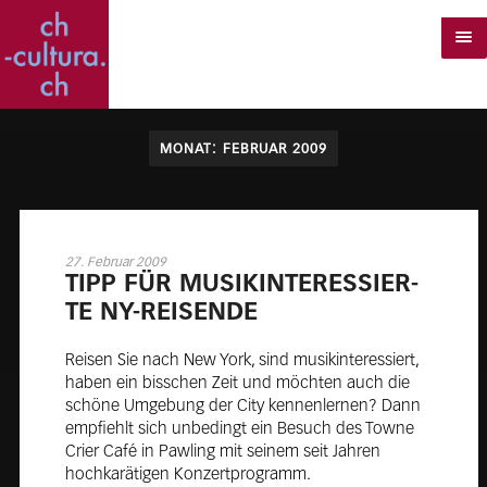
MONAT:
FEBRUAR 2009
27. Februar 2009
TIPP FÜR MU­SIK­IN­TER­ES­SIER­
TE NY-REI­SEN­DE
Reisen Sie nach New York, sind musikinteressiert,
haben ein bisschen Zeit und möchten auch die
schöne Umgebung der City kennenlernen? Dann
empfiehlt sich unbedingt ein Besuch des Towne
Crier Café in Pawling mit seinem seit Jahren
hochkarätigen Konzertprogramm.