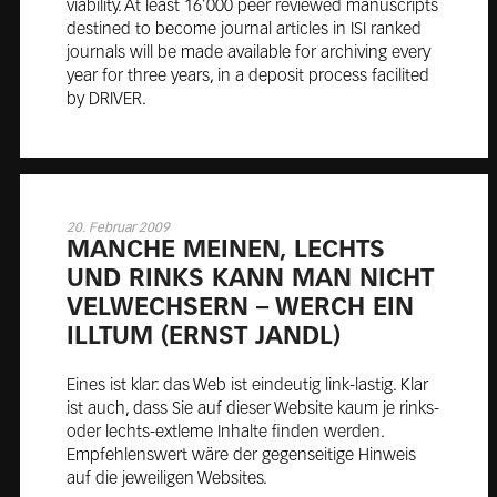
viability. At least 16’000 peer reviewed manuscripts
destined to become journal articles in ISI ranked
journals will be made available for archiving every
year for three years, in a deposit process facilited
by DRIVER.
20. Februar 2009
MAN­CHE MEI­NEN, LECHTS
UND RINKS KANN MAN NICHT
VEL­WECH­SERN – WERCH EIN
ILL­TUM (ERNST JANDL)
Eines ist klar: das Web ist eindeutig link-lastig. Klar
ist auch, dass Sie auf dieser Website kaum je rinks-
oder lechts-extleme Inhalte finden werden.
Empfehlenswert wäre der gegenseitige Hinweis
auf die jeweiligen Websites.