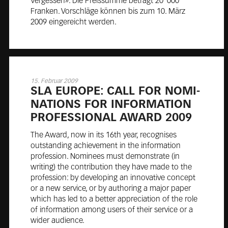
Vergessen». Die Preissumme beträgt 20′ 000
Franken. Vorschläge können bis zum 10. März
2009 eingereicht werden.
15. Februar 2009
SLA EU­ROPE: CALL FOR NO­MI­
NA­TIONS FOR IN­FOR­MA­TION
PRO­FES­SIO­NAL AWARD 2009
The Award, now in its 16th year, recognises
outstanding achievement in the information
profession. Nominees must demonstrate (in
writing) the contribution they have made to the
profession: by developing an innovative concept
or a new service, or by authoring a major paper
which has led to a better appreciation of the role
of information among users of their service or a
wider audience.