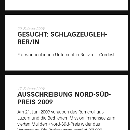
20. Februar 2009
GE­SUCHT: SCHLAG­ZEUG­LEH­
RER/IN
Für wöchentlichen Unterricht in Bulliard – Cordast
17. Februar 2009
AUS­SCHREI­BUNG NORD-SÜD-
PREIS 2009
Am 21. Juni 2009 vergeben das RomeroHaus
Luzern und die Bethlehem Mission Immensee zum
vierten Mal den «Nord-Süd-Preis wider das