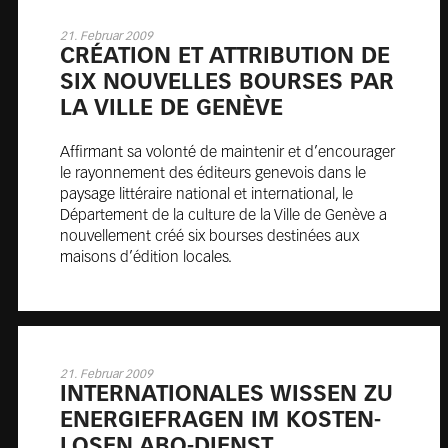
21. Februar 2009
CRÉA­TION ET AT­TRI­BU­TION DE
SIX NOU­VELLES BOURSES PAR
LA VILLE DE GE­NÈVE
Affirmant sa volonté de maintenir et d’encourager
le rayonnement des éditeurs genevois dans le
paysage littéraire national et international, le
Département de la culture de la Ville de Genève a
nouvellement créé six bourses destinées aux
maisons d’édition locales.
21. Februar 2009
IN­TER­NA­TIO­NA­LES WIS­SEN ZU
EN­ER­GIE­FRA­GEN IM KOS­TEN­
LO­SEN ABO-DIENST