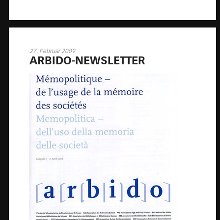
27. Februar 2009
AR­BI­DO-NEWS­LET­TER