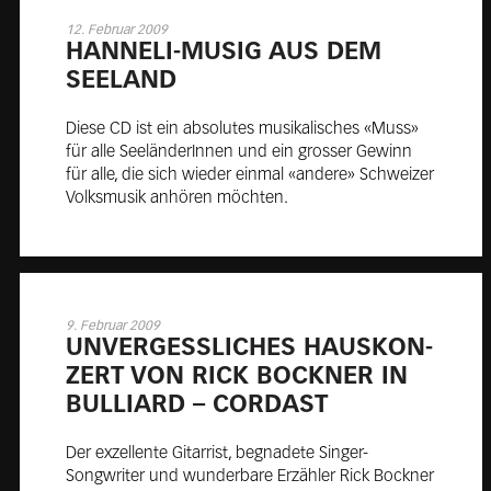
12. Februar 2009
HAN­NE­LI-MU­SIG AUS DEM
SEE­LAND
Diese CD ist ein absolutes musikalisches «Muss»
für alle SeeländerInnen und ein grosser Gewinn
für alle, die sich wieder einmal «andere» Schweizer
Volksmusik anhören möchten.
9. Februar 2009
UN­VER­GESS­LI­CHES HAUS­KON­
ZERT VON RICK BOCK­NER IN
BUL­LI­ARD – CORDA­ST
Der exzellente Gitarrist, begnadete Singer-
Songwriter und wunderbare Erzähler Rick Bockner