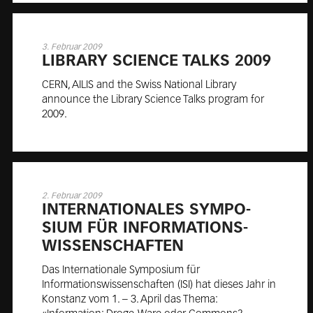
3. Februar 2009
LI­BRA­RY SCI­ENCE TALKS 2009
CERN, AILIS and the Swiss National Library
announce the Library Science Talks program for
2009.
2. Februar 2009
IN­TER­NA­TIO­NALES SYM­PO­
SIUM FÜR IN­FOR­MA­TIONS­
WIS­SENS­CHAF­TEN
Das Internationale Symposium für
Informationswissenschaften (ISI) hat dieses Jahr in
Konstanz vom 1. – 3. April das Thema: