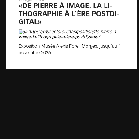
2. August 2026
«DE PIERRE À IMAGE. LA LI­
THO­GRA­PHIE À L’ÈRE POST­DI­
GI­TAL»
Exposition Musée Alexis Forel, Morges, jusqu’au 1
novembre 2026