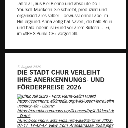
Jahre alt, aus Biel-Bienne und absolute Do-It-
Yourself-Musikerin. Sie schreibt, produziert und
organisiert alles selber – bewusst ohne Label im
Hintergrund. Anna Zöllig hat Naveni, die halb Britin
und halb Inderin ist («und vor allem Bielerin ….»),
im «SRF 3 Punkt CH» vorgestellt.
7. August 2026
DIE STADT CHUR VER­LEIHT
IHRE AN­ER­KEN­NUNGS- UND
FÖR­DER­PREI­SE 2026