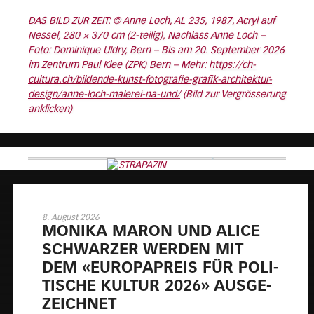
DAS BILD ZUR ZEIT: © Anne Loch, AL 235, 1987, Acryl auf
Nessel, 280 × 370 cm (2-teilig), Nachlass Anne Loch –
Foto: Dominique Uldry, Bern – Bis am 20. September 2026
im Zentrum Paul Klee (ZPK) Bern – Mehr:
https://ch-
cultura.ch/bildende-kunst-fotografie-grafik-architektur-
design/anne-loch-malerei-na-und/
(Bild zur Vergrösserung
anklicken)
8. August 2026
MO­NI­KA MARON UND ALICE
SCHWAR­ZER WER­DEN MIT
DEM «EU­RO­PA­PREIS FÜR PO­LI­
TI­SCHE KUL­TUR 2026» AUS­GE­
ZEICH­NET