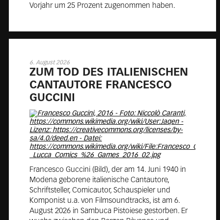
Vorjahr um 25 Prozent zugenommen haben.
6. August 2026
ZUM TOD DES ITA­LIE­NI­SCHEN
CAN­T­AU­TO­RE FRAN­CES­CO
GUC­CI­NI
Francesco Guccini (Bild), der am 14. Juni 1940 in
Modena geborene italienische Cantautore,
Schriftsteller, Comicautor, Schauspieler und
Komponist u.a. von Filmsoundtracks, ist am 6.
August 2026 in Sambuca Pistoiese gestorben. Er