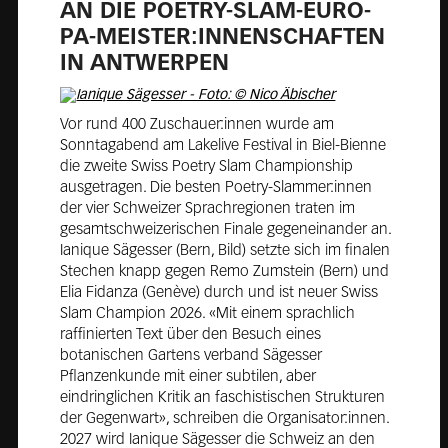
AN DIE POET­RY-SLAM-EU­RO­
PA-MEIS­TER:IN­NEN­SCHAF­TEN
IN ANT­WER­PEN
Vor rund 400 Zuschauer:innen wurde am
Sonntagabend am Lakelive Festival in Biel-Bienne
die zweite Swiss Poetry Slam Championship
ausgetragen. Die besten Poetry-Slammer:innen
der vier Schweizer Sprachregionen traten im
gesamtschweizerischen Finale gegeneinander an.
Ianique Sägesser (Bern, Bild) setzte sich im finalen
Stechen knapp gegen Remo Zumstein (Bern) und
Elia Fidanza (Genève) durch und ist neuer Swiss
Slam Champion 2026. «Mit einem sprachlich
raffinierten Text über den Besuch eines
botanischen Gartens verband Sägesser
Pflanzenkunde mit einer subtilen, aber
eindringlichen Kritik an faschistischen Strukturen
der Gegenwart», schreiben die Organisator:innen.
2027 wird Ianique Sägesser die Schweiz an den