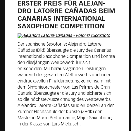
ER­STER PREIS FÜR ALE­JAN­
DRO LA­TOR­RE CAÑA­DAS BEIM
CA­NA­RIAS IN­TER­NA­TIO­NAL
SA­XO­PHO­NE COM­PE­TI­TION
Der spanische Saxofonist Alejandro Latorre
Cañadas (Bild) überzeugte die Jury des Canarias
International Saxophone Competition und konnte
den diesjährigen Wettbewerb für sich
entscheiden. Mit herausragenden Leistungen
während des gesamten Wettbewerbs und einer
eindrucksvollen Finaldarbietung gemeinsam mit
dem Sinfonieorchester von Las Palmas de Gran
Canaria überzeugte er die Jury und sicherte sich
so die höchste Auszeichnung des Wettbewerbs.
Alejandro Latorre Cañadas studiert derzeit an der
Zürcher Hochschule der Künste (ZHdK) den
Master in Music Performance, Major Saxophone,
in der Klasse von Lars Mlekusch.