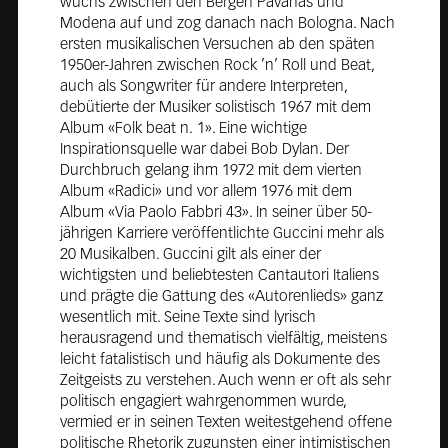
wuchs zwischen den Bergen Pàvanas und
Modena auf und zog danach nach Bologna. Nach
ersten musikalischen Versuchen ab den späten
1950er-Jahren zwischen Rock ’n’ Roll und Beat,
auch als Songwriter für andere Interpreten,
debütierte der Musiker solistisch 1967 mit dem
Album «Folk beat n. 1». Eine wichtige
Inspirationsquelle war dabei Bob Dylan. Der
Durchbruch gelang ihm 1972 mit dem vierten
Album «Radici» und vor allem 1976 mit dem
Album «Via Paolo Fabbri 43». In seiner über 50-
jährigen Karriere veröffentlichte Guccini mehr als
20 Musikalben. Guccini gilt als einer der
wichtigsten und beliebtesten Cantautori Italiens
und prägte die Gattung des «Autorenlieds» ganz
wesentlich mit. Seine Texte sind lyrisch
herausragend und thematisch vielfältig, meistens
leicht fatalistisch und häufig als Dokumente des
Zeitgeists zu verstehen. Auch wenn er oft als sehr
politisch engagiert wahrgenommen wurde,
vermied er in seinen Texten weitestgehend offene
politische Rhetorik zugunsten einer intimistischen