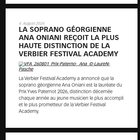
4. August 2026
LA SO­PRA­NO GÉOR­GIEN­NE
ANA ONIA­NI REÇOIT LA PLUS
HAUTE DI­STINC­TION DE LA
VER­BIER FE­STI­VAL ACA­DE­MY
La Verbier Festival Academy a annoncé que la
soprano géorgienne Ana Oniani est la lauréate du
Prix Yves Paternot 2026, distinction décernée
chaque année au jeune musicien le plus accompli
et le plus prometteur de la Verbier Festival
Academy.