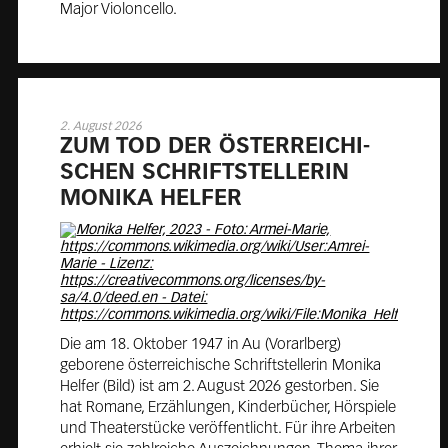
Major Violoncello.
2. August 2026
ZUM TOD DER ÖS­TER­REI­CHI­
SCHEN SCHRIFT­STEL­LE­RIN
MO­NI­KA HEL­FER
Die am 18. Oktober 1947 in Au (Vorarlberg)
geborene österreichische Schriftstellerin Monika
Helfer (Bild) ist am 2. August 2026 gestorben. Sie
hat Romane, Erzählungen, Kinderbücher, Hörspiele
und Theaterstücke veröffentlicht. Für ihre Arbeiten