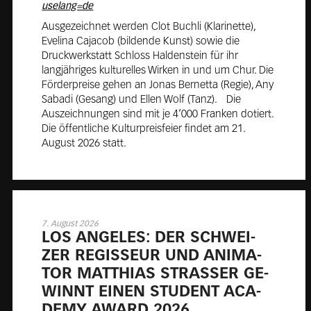
Ausgezeichnet werden Clot Buchli (Klarinette),
Evelina Cajacob (bildende Kunst) sowie die
Druckwerkstatt Schloss Haldenstein für ihr
langjähriges kulturelles Wirken in und um Chur. Die
Förderpreise gehen an Jonas Bernetta (Regie), Any
Sabadi (Gesang) und Ellen Wolf (Tanz). Die
Auszeichnungen sind mit je 4‘000 Franken dotiert.
Die öffentliche Kulturpreisfeier findet am 21.
August 2026 statt.
7. August 2026
LOS AN­GE­LES: DER SCHWEI­
ZER RE­GIS­SEUR UND ANI­MA­
TOR MAT­THI­AS STRAS­SER GE­
WINNT EINEN STU­DENT ACA­
DE­MY AWARD 2026