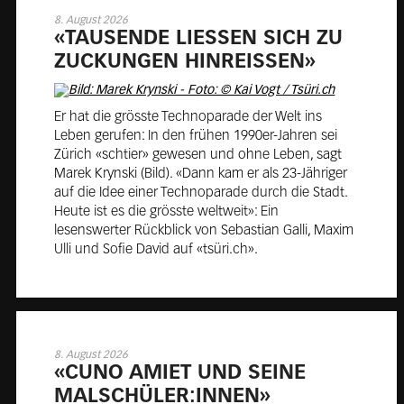
8. August 2026
«TAU­SEN­DE LIES­SEN SICH ZU
ZU­CKUN­GEN HIN­REIS­SEN»
Er hat die grösste Technoparade der Welt ins
Leben gerufen: In den frühen 1990er-Jahren sei
Zürich «schtier» gewesen und ohne Leben, sagt
Marek Krynski (Bild). «Dann kam er als 23-Jähriger
auf die Idee einer Technoparade durch die Stadt.
Heute ist es die grösste weltweit»: Ein
lesenswerter Rückblick von Sebastian Galli, Maxim
Ulli und Sofie David auf «tsüri.ch».
8. August 2026
«CUNO AMIET UND SEINE
MAL­SCHÜ­LER:INNEN»