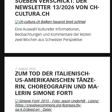
SO­EBEN VER­SCHICKT: DER
NEWS­LET­TER 13/2026 VON CH-
CUL­TU­RA.CH
Eine Auswahl kultureller Informationen,
Beobachtungen und Kommentare der letzten
zwei Wochen aus Schweizer Perspektive
2. August 2026
ZUM TOD DER ITA­LIE­NISCH-
US-AME­RI­KA­NI­SCHEN TÄN­ZE­
RIN, CHO­REO­GRA­FIN UND MA­
LE­RIN SI­MO­NE FORTI