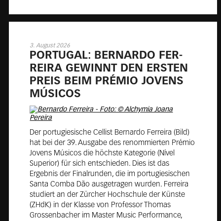
3. August 2026
POR­TU­GAL: BER­NAR­DO FER­
REI­RA GE­WINNT DEN ERS­TEN
PREIS BEIM PRÉ­MIO JO­VENS
MÚ­SI­COS
Der portugiesische Cellist Bernardo Ferreira (Bild)
hat bei der 39. Ausgabe des renommierten Prémio
Jovens Músicos die höchste Kategorie (Nível
Superior) für sich entschieden. Dies ist das
Ergebnis der Finalrunden, die im portugiesischen
Santa Comba Dão ausgetragen wurden. Ferreira
studiert an der Zürcher Hochschule der Künste
(ZHdK) in der Klasse von Professor Thomas
Grossenbacher im Master Music Performance,