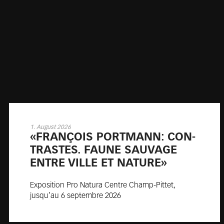
1. August 2026
«FRAN­ÇOIS PORT­MANN: CON­
TRASTES. FAUNE SAU­VAGE
ENTRE VILLE ET NA­TURE»
Exposition Pro Natura Centre Champ-Pittet,
jusqu’au 6 septembre 2026