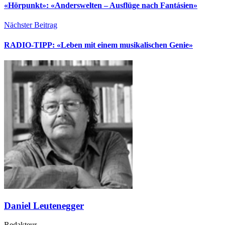
«Hörpunkt»: «Anderswelten – Ausflüge nach Fantásien»
Nächster Beitrag
RADIO-TIPP: «Leben mit einem musikalischen Genie»
Daniel Leutenegger
Redakteur