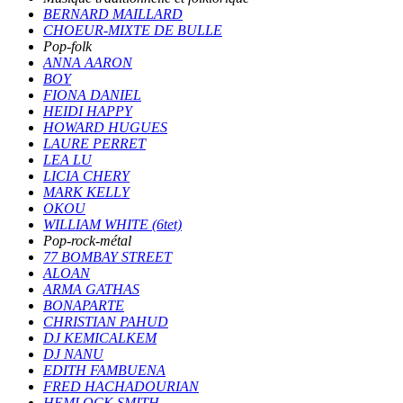
BERNARD MAILLARD
CHOEUR-MIXTE DE BULLE
Pop-folk
ANNA AARON
BOY
FIONA DANIEL
HEIDI HAPPY
HOWARD HUGUES
LAURE PERRET
LEA LU
LICIA CHERY
MARK KELLY
OKOU
WILLIAM WHITE (6tet)
Pop-rock-métal
77 BOMBAY STREET
ALOAN
ARMA GATHAS
BONAPARTE
CHRISTIAN PAHUD
DJ KEMICALKEM
DJ NANU
EDITH FAMBUENA
FRED HACHADOURIAN
HEMLOCK SMITH