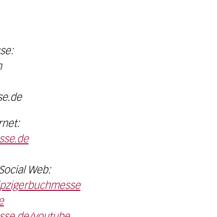
se:
n
se.de
rnet:
sse.de
Social Web:
ipzigerbuchmesse
e
esse.de/youtube