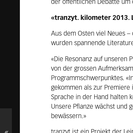
der öffentlichen Debatte um 
«tranzyt. kilometer 2013.
Aus dem Osten viel Neues – 
wurden spannende Literaturen
«Die Resonanz auf unseren P
von der grossen Aufmerksamke
Programmschwerpunktes. «In 
gekommen als zur Premiere im
Sprache in der Hand halten k
Unsere Pflanze wächst und g
bewässern.»
«
tranzyt ist ein Projekt der L