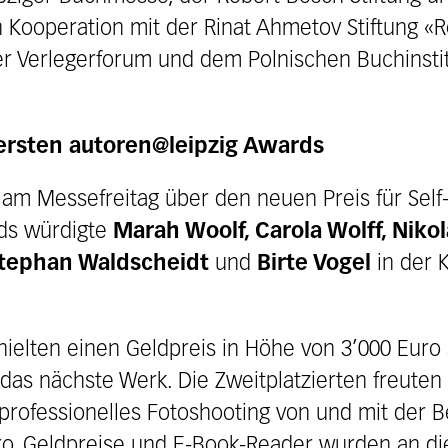
Kooperation mit der Rinat Ahmetov Stiftung «Roz
er Verlegerforum und dem Polnischen Buchinst
ersten autoren@leipzig Awards
am Messefreitag über den neuen Preis für Self-P
rds würdigte
Marah Woolf, Carola Wolff, Niko
Stephan Waldscheidt
und
Birte Vogel
in der K
rhielten einen Geldpreis in Höhe von 3’000 Euro
das nächste Werk. Die Zweitplatzierten freuten
professionelles Fotoshooting von und mit der Be
o. Geldpreise und E-Book-Reader wurden an d