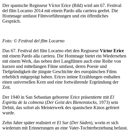
Der spanische Regisseur Víctor Erice (Bild) wird am 67. Festival
del film Locarno 2014 mit einem Pardo alla carriera geehrt. Die
Hommage umfasst Filmvorführungen und ein öffentliches
Gespräch.
Foto: © Festival del film Locarno
Das 67. Festival del film Locarno ehrt den Regisseur
Víctor Erice
mit einem Pardo alla carriera. Die Hommage bietet ein Wiedersehen
mit einem Werk, das neben drei Langfilmen auch eine Reihe von
kurzen und mittellangen Filme umfasst, deren Poesie und
Tiefgründigkeit die jüngste Geschichte des europäischen Films
erheblich mitgeprägt haben. Erices intime Erzählungen enthalten
einen universellen Kern und eine fortwährende Ergründung der
Zeit.
Der 1940 in San Sebastian geborene Erice präsentierte mit
El
Espiritu de la colmena
(
Der Geist des Bienenstocks
, 1973) sein
Debüt, das sofort als Meisterwerk des spanischen Kinos gefeiert
wurde.
Zehn Jahre später realisiert er
El Sur
(
Der Süden
), worin er sich
wiederum mit Erinnerungen an eine Vater-Tochterbeziehung befasst.