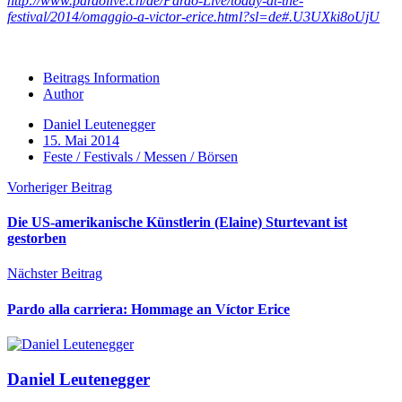
http://www.pardolive.ch/de/Pardo-Live/today-at-the-
festival/2014/omaggio-a-victor-erice.html?sl=de#.U3UXki8oUjU
Beitrags Information
Author
Daniel Leutenegger
15. Mai 2014
Feste / Festivals / Messen / Börsen
Vorheriger Beitrag
Die US-amerikanische Künstlerin (Elaine) Sturtevant ist
gestorben
Nächster Beitrag
Pardo alla carriera: Hommage an Víctor Erice
Daniel Leutenegger