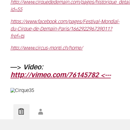
http://www.cirquededemain.com/pages/historique_detai
id=55
https://www.facebook.com/pages/Festival-Mondial-
du-Cirque-de-Demain-Paris/166292296739011?
fref=ts
http://www.circus-monti.ch/home/
—>
Video:
http://vimeo.com/76145782 <---