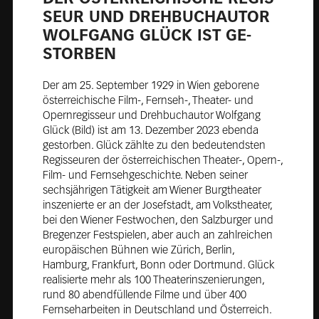
SEUR UND DREH­BUCH­AU­TOR
WOLF­GANG GLÜCK IST GE­
STOR­BEN
Der am 25. September 1929 in Wien geborene
österreichische Film-, Fernseh-, Theater- und
Opernregisseur und Drehbuchautor Wolfgang
Glück (Bild) ist am 13. Dezember 2023 ebenda
gestorben. Glück zählte zu den bedeutendsten
Regisseuren der österreichischen Theater-, Opern-,
Film- und Fernsehgeschichte. Neben seiner
sechsjährigen Tätigkeit am Wiener Burgtheater
inszenierte er an der Josefstadt, am Volkstheater,
bei den Wiener Festwochen, den Salzburger und
Bregenzer Festspielen, aber auch an zahlreichen
europäischen Bühnen wie Zürich, Berlin,
Hamburg, Frankfurt, Bonn oder Dortmund. Glück
realisierte mehr als 100 Theaterinszenierungen,
rund 80 abendfüllende Filme und über 400
Fernseharbeiten in Deutschland und Österreich.