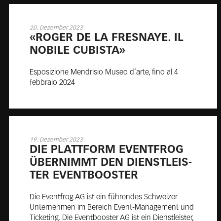
20. Dezember 2023
«RO­GER DE LA FRES­NAYE. IL
NO­BILE CU­BISTA»
Esposizione Mendrisio Museo d’arte, fino al 4
febbraio 2024
19. Dezember 2023
DIE PLATT­FORM EVENT­FROG
ÜBER­NIMMT DEN DIENST­LEIS­
TER EVENT­BOOS­TER
Die Eventfrog AG ist ein führendes Schweizer
Unternehmen im Bereich Event-Management und
Ticketing. Die Eventbooster AG ist ein Dienstleister,