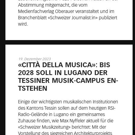
Abstimmung mitgemacht, die vom
Medienfachverlag Oberauer veranstaltet und im
Branchenblatt «Schweizer Journalist:in» publiziert
wird.
19. Dezember 2023
«CIT­TÀ DEL­LA MU­SI­CA»: BIS
2028 SOLL IN LU­GA­NO DER
TES­SI­NER MU­SIK-CAM­PUS EN­
TSTE­HEN
Einige der wichtigsten musikalischen Institutionen
des Kantons Tessin sollen auf dem heutigen RSI-
Radio-Gelände in Lugano ein gemeinsames
Zuhause finden, wie Max Nyffeler aktuell für die
«Schweizer Musikzeitung» berichtet: Mit der
Vorstellung des siegreichen Architekturprojekts