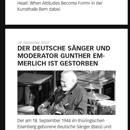
Head: When Attitudes Become Form» in der
Kunsthalle Bern dabei.
20. Dezember 2023
DER DEUT­SCHE SÄN­GER UND
MO­DE­RA­TOR GUN­THER EM­
MER­LICH IST GE­STOR­BEN
Der am 18. September 1944 im thüringischen
Eisenberg geborene deutsche Sänger (Bass) und