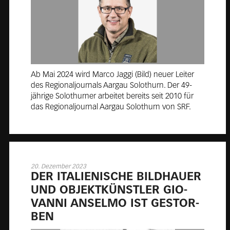
Ab Mai 2024 wird Marco Jaggi (Bild) neuer Leiter
des Regionaljournals Aargau Solothurn. Der 49-
jährige Solothurner arbeitet bereits seit 2010 für
das Regionaljournal Aargau Solothurn von SRF.
20. Dezember 2023
DER ITA­LIE­NI­SCHE BILD­HAU­ER
UND OB­JEKT­KÜNST­LER GIO­
VAN­NI AN­SEL­MO IST GE­STOR­
BEN