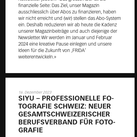
finanzielle Seite: Das Ziel, unser Magazin
ausschliesslich über Abos zu finanzieren, haben
wir nicht erreicht und (wir) stellen das Abo-System
ein. Deshalb reduzieren wir ab heute die Kadenz
unserer Magazinbeiträge und auch diejenige der
Newsletter. Wir werden im Januar und Februar
2024 eine kreative Pause einlegen und unsere
Ideen für die Zukunft von ‚FRIDA‘
weiterentwickeln.»
16. Dezember 2023
SI­YU – PRO­FES­SIO­NEL­LE FO­
TO­GRA­FIE SCHWEIZ: NEU­ER
GE­SAMT­SCHWEI­ZE­RI­SCHER
BE­RUFS­VER­BAND FÜR FO­TO­
GRA­FIE