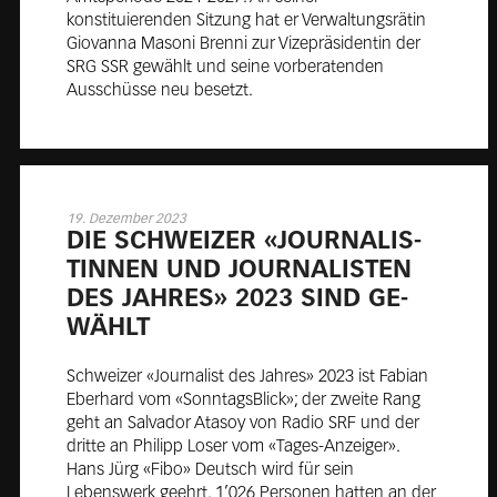
konstituierenden Sitzung hat er Verwaltungsrätin
Giovanna Masoni Brenni zur Vizepräsidentin der
SRG SSR gewählt und seine vorberatenden
Ausschüsse neu besetzt.
19. Dezember 2023
DIE SCHWEI­ZER «JOUR­NA­LIS­
TIN­NEN UND JOUR­NA­LIS­TEN
DES JAH­RES» 2023 SIND GE­
WÄHLT
Schweizer «Journalist des Jahres» 2023 ist Fabian
Eberhard vom «SonntagsBlick»; der zweite Rang
geht an Salvador Atasoy von Radio SRF und der
dritte an Philipp Loser vom «Tages-Anzeiger».
Hans Jürg «Fibo» Deutsch wird für sein
Lebenswerk geehrt. 1’026 Personen hatten an der