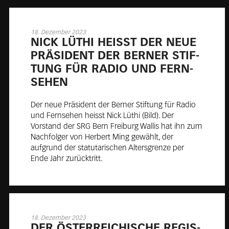
18. Dezember 2023
NICK LÜ­THI HEISST DER NEUE
PRÄ­SI­DENT DER BER­NER STIF­
TUNG FÜR RA­DIO UND FERN­
SE­HEN
Der neue Präsident der Berner Stiftung für Radio
und Fernsehen heisst Nick Lüthi (Bild). Der
Vorstand der SRG Bern Freiburg Wallis hat ihn zum
Nachfolger von Herbert Ming gewählt, der
aufgrund der statutarischen Altersgrenze per
Ende Jahr zurücktritt.
18. Dezember 2023
DER ÖS­TER­REI­CHI­SCHE RE­GIS­