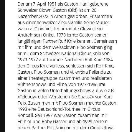
Der am 7. April 1951 als Gaston Häni geborene
Schweizer Clown Gaston (Bild) ist am 20.
Dezember 2023 in Arbon gestorben. Er stammte
aus einer Schweizer Zirkusfamilie. Seine Mutter
war u.a. Clownin, der bekannte Clown Jean
Andreff sein Onkel. 1973 lernte Gaston seinen
langjährigen Partner Rolf Knie kennen. Gemeinsam
mit ihm und dem Weissclown Pipo Sosman ging
er mit dem Schweizer National-Circus Knie von
1973-1977 auf Tournee. Nachdem Rolf Knie 1984
den Circus Knie verliess, schlossen sich Rolf Knie,
Gaston, Pipo Sosman und Valentina Pellanda zu
einer Theatergruppe zusammen und realisierten
Bühnenshows und Filme. Von 1977-1986 trat
Gaston in vielen Unterhaltungsshows auf wie z.B.
«Teleboy» oder «Verstehen Sie Spass?» von Kurt
Felix. Zusammen mit Pipo Sosman machte Gaston
1993 eine Deutschland-Tournee im Circus
Roncalli. Seit 1997 war Gaston zusammen mit
Frithjof und Roby Gasser und ab 1999 seinem
neuen Partner Roli Noirjean mit dem Circus Royal