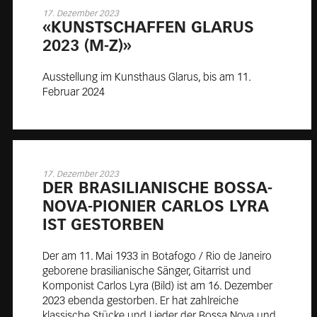
17. Dezember 2023
«KUNSTS­CHAF­FEN GLA­RUS
2023 (M-Z)»
Ausstellung im Kunsthaus Glarus, bis am 11.
Februar 2024
17. Dezember 2023
DER BRA­SI­LIA­NI­SCHE BOS­SA-
NO­VA-PIO­NIER CAR­LOS LY­RA
IST GE­STOR­BEN
Der am 11. Mai 1933 in Botafogo / Rio de Janeiro
geborene brasilianische Sänger, Gitarrist und
Komponist Carlos Lyra (Bild) ist am 16. Dezember
2023 ebenda gestorben. Er hat zahlreiche
klassische Stücke und Lieder der Bossa Nova und