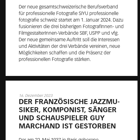
Der neue gesamtschweizerische Berufsverband
für professionelle Fotografie SIYU professionelle
fotografie schweiz startet am 1. Januar 2024. Dazu
fusionieren die drei bisherigen FotografInnen- und
FilmgestalterInnen-Verbände SBF, USPP und vfg.
Der neue gemeinsame Auftritt soll die Interessen
und Aktivitäten der drei Verbände vereinen, neue
Möglichkeiten schaffen und die Präsenz der
professionellen Fotografie stärken.
16. Dezember 2023
DER FRAN­ZÖ­SI­SCHE JAZZ­MU­
SI­KER, KOM­PO­NIST, SÄN­GER
UND SCHAU­SPIE­LER GUY
MAR­CHAND IST GE­STOR­BEN