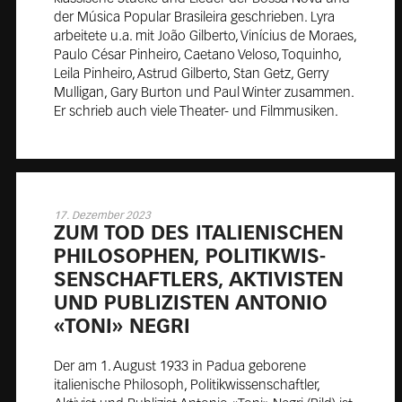
der Música Popular Brasileira geschrieben. Lyra
arbeitete u.a. mit João Gilberto, Vinícius de Moraes,
Paulo César Pinheiro, Caetano Veloso, Toquinho,
Leila Pinheiro, Astrud Gilberto, Stan Getz, Gerry
Mulligan, Gary Burton und Paul Winter zusammen.
Er schrieb auch viele Theater- und Filmmusiken.
17. Dezember 2023
ZUM TOD DES ITA­LIE­NI­SCHEN
PHI­LO­SO­PHEN, PO­LI­TIK­WIS­
SEN­SCHAFT­LERS, AK­TI­VIS­TEN
UND PU­BLI­ZIS­TEN AN­TO­NIO
«TO­NI» NE­GRI
Der am 1. August 1933 in Padua geborene
italienische Philosoph, Politikwissenschaftler,