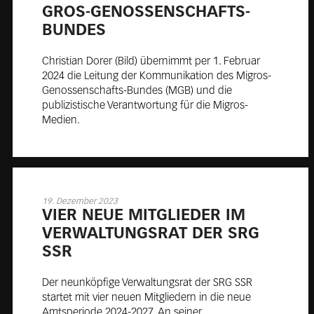
GROS-GE­NOS­SEN­SCHAFTS-
BUN­DES
Christian Dorer (Bild) übernimmt per 1. Februar
2024 die Leitung der Kommunikation des Migros-
Genossenschafts-Bundes (MGB) und die
publizistische Verantwortung für die Migros-
Medien.
19. Dezember 2023
VIER NEUE MIT­GLIE­DER IM
VER­WAL­TUNGS­RAT DER SRG
SSR
Der neunköpfige Verwaltungsrat der SRG SSR
startet mit vier neuen Mitgliedern in die neue
Amtsperiode 2024-2027. An seiner