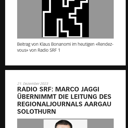
Beitrag von Klaus Bonanomi im heutigen «Rendez-
vous» von Radio SRF 1
21. Dezember 2023
RA­DIO SRF: MAR­CO JAG­GI
ÜBER­NIMMT DIE LEI­TUNG DES
RE­GIO­NAL­JOUR­NALS AAR­GAU
SO­LO­THURN