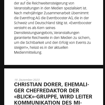
der auf die Reichweitensteigerung von
Veranstaltungen in den Medien spezialisiert ist.
Nach mehrjähriger Zusammenarbeit übernimmt
die Eventfrog AG die Eventbooster AG, die in der
Schweiz und Deutschland tätig ist. «Eventbooster
versteht es als Kern seines
Dienstleistungsangebots, Veranstaltungen
garantierte Reichweite in den Medien zu sichern,
um die Sichtbarkeit und den Erfolg von Events zu
steigern», heisst es in der aktuellen
Medienmitteilung.
19. Dezember 2023
CHRIS­TI­AN DO­RER, EHE­MA­LI­
GER CHEF­RE­DAK­TOR DER
«BLICK»-GRUP­PE, WIRD LEI­TER
KOM­MU­NI­KA­TI­ON DES MI­