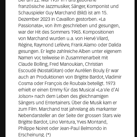
Der am 22. Mai 1937 in Paris geborene
französische Jazzmusiker, Sänger, Komponist und
Schauspieler Guy Marchand (Bild) ist am 15.
Dezember 2023 in Cavaillon gestorben. «La
Passionata», von ihm geschrieben und gesungen,
war der Hit des Sommers 1965. Kompositionen
von Marchand wurden u.a. von Hervé Vilard,
Régine, Raymond Lefèvre, Frank Alamo oder Dalida
gesungen. Er legte zahlreiche Alben unter eigenem
Namen vor, teilweise in Zusammenarbeit mit
Claude Bolling, Fred Manoukian, Christian
Escoudé (NostalGitan) oder Aurélien Bouly. Er war
auch an Produktionen von Brigitte Bardot, Vladimir
Cosma oder François de Roubaix beteiligt. 1973
erhielt er einen Emmy für das Musical «La Vie d’Al
Jolson» nach dem Leben des gleichnamigen
Sängers und Entertainers. Über die Musik kam er
zum Film. Marchand trat jahrelang als markanter
Nebendarsteller an der Seite der grossen Stars wie
Brigitte Bardot, Lino Ventura, Yves Montand,
Philippe Noiret oder Jean-Paul Belmondo in
Erscheinung. (*)