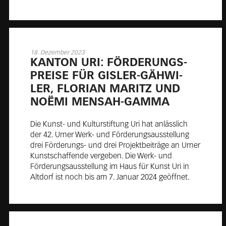
18. Dezember 2023
KAN­TON URI: FÖR­DE­RUNGS­
PREI­SE FÜR GIS­LER-GÄH­WI­
LER, FLO­RI­AN MA­RITZ UND
NO­Ë­MI MEN­SAH-GAM­MA
Die Kunst- und Kulturstiftung Uri hat anlässlich
der 42. Urner Werk- und Förderungsausstellung
drei Förderungs- und drei Projektbeiträge an Urner
Kunstschaffende vergeben. Die Werk- und
Förderungsausstellung im Haus für Kunst Uri in
Altdorf ist noch bis am 7. Januar 2024 geöffnet.