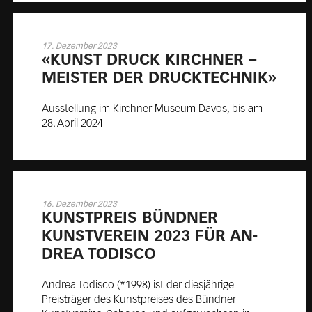
17. Dezember 2023
«KUNST DRUCK KIRCH­NER –
MEIS­TER DER DRUCK­TECH­NIK»
Ausstellung im Kirchner Museum Davos, bis am
28. April 2024
16. Dezember 2023
KUNST­PREIS BÜND­NER
KUNST­VER­EIN 2023 FÜR AN­
DREA TO­DIS­CO
Andrea Todisco (*1998) ist der diesjährige
Preisträger des Kunstpreises des Bündner