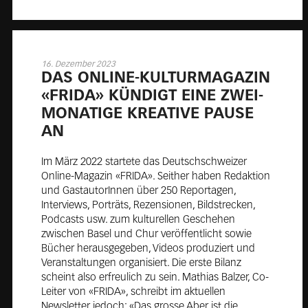
16. Dezember 2023
DAS ON­LINE-KUL­TUR­MA­GA­ZIN
«FRI­DA» KÜN­DIGT EI­NE ZWEI­
MO­NA­TI­GE KREA­TI­VE PAU­SE
AN
Im März 2022 startete das Deutschschweizer
Online-Magazin «FRIDA». Seither haben Redaktion
und GastautorInnen über 250 Reportagen,
Interviews, Porträts, Rezensionen, Bildstrecken,
Podcasts usw. zum kulturellen Geschehen
zwischen Basel und Chur veröffentlicht sowie
Bücher herausgegeben, Videos produziert und
Veranstaltungen organisiert. Die erste Bilanz
scheint also erfreulich zu sein. Mathias Balzer, Co-
Leiter von «FRIDA», schreibt im aktuellen
Newsletter jedoch: «Das grosse Aber ist die