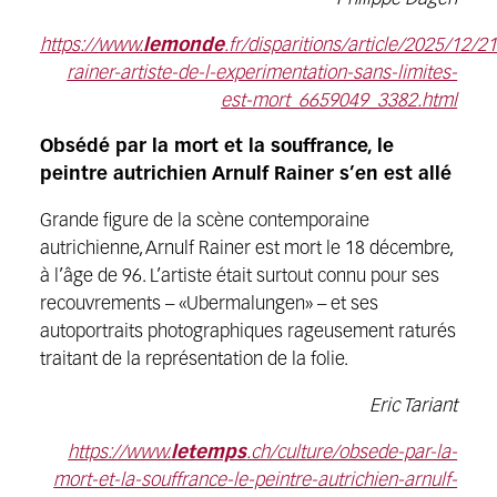
https://www.
lemonde
.fr/disparitions/article/2025/12/21
rainer-artiste-de-l-experimentation-sans-limites-
est-mort_6659049_3382.html
Obsédé par la mort et la souffrance, le
peintre autrichien Arnulf Rainer s’en est allé
Grande figure de la scène contemporaine
autrichienne, Arnulf Rainer est mort le 18 décembre,
à l’âge de 96. L’artiste était surtout connu pour ses
recouvrements – «Ubermalungen» – et ses
autoportraits photographiques rageusement raturés
traitant de la représentation de la folie.
Eric Tariant
https://www.
letemps
.ch/culture/obsede-par-la-
mort-et-la-souffrance-le-peintre-autrichien-arnulf-