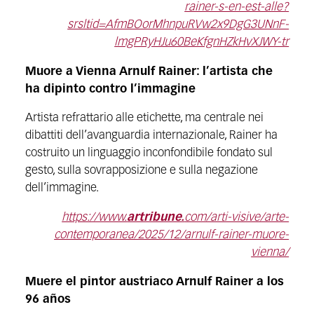
rainer-s-en-est-alle?
srsltid=AfmBOorMhnpuRVw2x9DgG3UNnF-
lmgPRyHJu60BeKfgnHZkHvXJWY-tr
Muore a Vienna Arnulf Rainer: l’artista che
ha dipinto contro l’immagine
Artista refrattario alle etichette, ma centrale nei
dibattiti dell’avanguardia internazionale, Rainer ha
costruito un linguaggio inconfondibile fondato sul
gesto, sulla sovrapposizione e sulla negazione
dell’immagine.
https://www.
artribune.
com/arti-visive/arte-
contemporanea/2025/12/arnulf-rainer-muore-
vienna/
Muere el pintor austriaco Arnulf Rainer a los
96 años