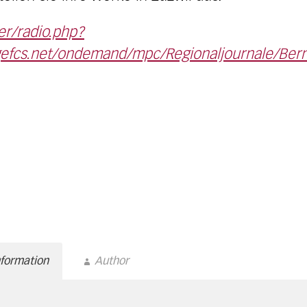
er/radio.php?
gefcs.net/ondemand/mpc/Regionaljournale/Be
nformation
Author