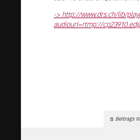
-> http://www.drs.ch/lib/play
audiourl=rtmp://cp23910.ed
Beitrags I