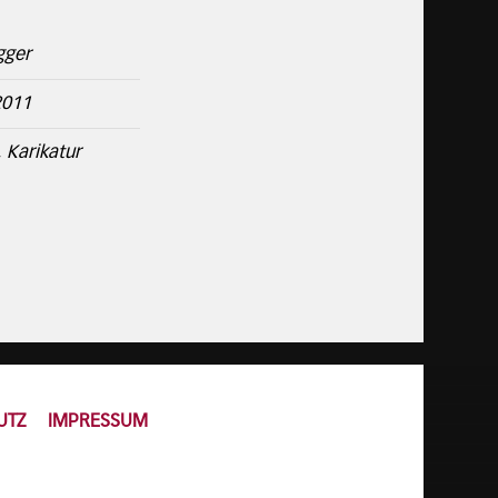
gger
2011
 Karikatur
UTZ
IMPRESSUM