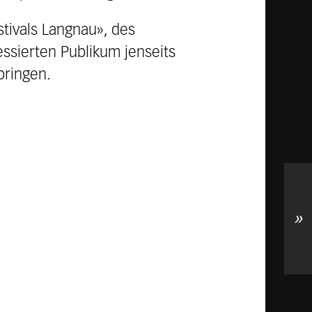
tivals Langnau», des
essierten Publikum jenseits
bringen.
»