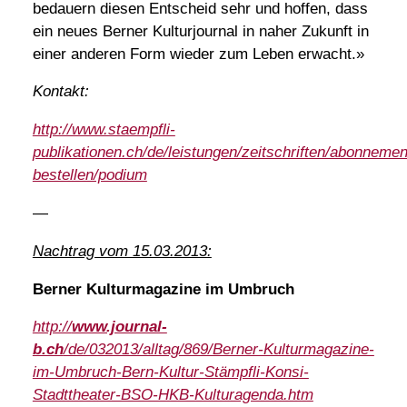
bedauern diesen Entscheid sehr und hoffen, dass
ein neues Berner Kulturjournal in naher Zukunft in
einer anderen Form wieder zum Leben erwacht.»
Kontakt:
http://www.staempfli-
publikationen.ch/de/leistungen/zeitschriften/abonneme
bestellen/podium
—
Nachtrag vom 15.03.2013:
Berner Kulturmagazine im Umbruch
http://
www.journal-
b.ch
/de/032013/alltag/869/Berner-Kulturmagazine-
im-Umbruch-Bern-Kultur-Stämpfli-Konsi-
Stadttheater-BSO-HKB-Kulturagenda.htm