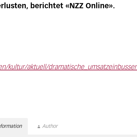
usten, berichtet «NZZ Online».
ten/kultur/aktuell/dramatische_umsatzeinbuss
nformation
Author