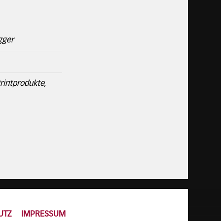
gger
rintprodukte,
UTZ
IMPRESSUM