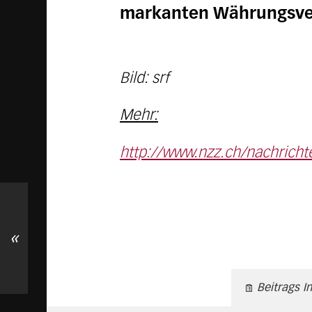
markanten Währungsverl
Bild: srf
Mehr:
http://www.nzz.ch/nachrich
«
Beitrags I