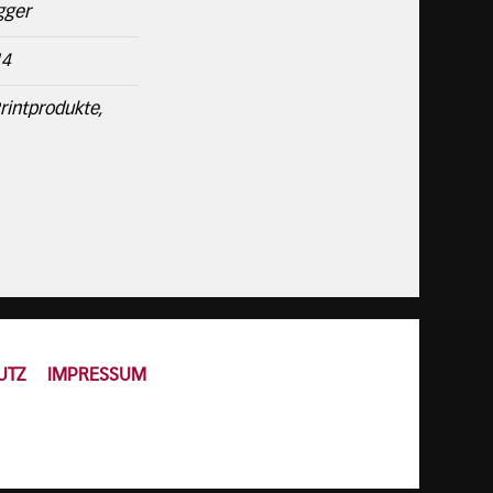
gger
14
rintprodukte,
UTZ
IMPRESSUM