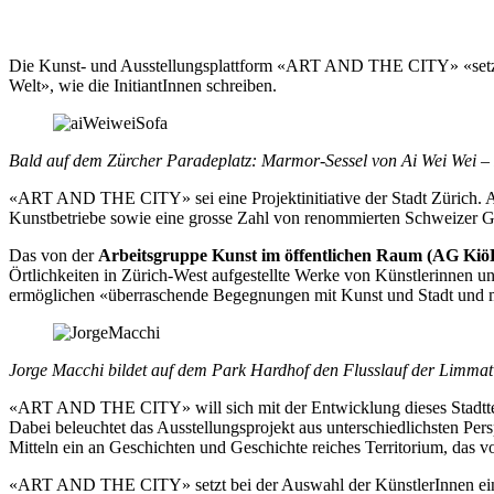
Die Kunst- und Ausstellungsplattform «ART AND THE CITY» «setzt si
Welt», wie die InitiantInnen schreiben.
Bald auf dem Zürcher Paradeplatz: Marmor-Sessel von Ai Wei Wei –
«ART AND THE CITY» sei eine Projektinitiative der Stadt Zürich. Am
Kunstbetriebe sowie eine grosse Zahl von renommierten Schweizer Ga
Das von der
Arbeitsgruppe Kunst im öffentlichen Raum (AG Kiö
Örtlichkeiten in Zürich-West aufgestellte Werke von Künstlerinnen un
ermöglichen «überraschende Begegnungen mit Kunst und Stadt und ma
Jorge Macchi bildet auf dem Park Hardhof den Flusslauf der Limmat
«ART AND THE CITY» will sich mit der Entwicklung dieses Stadtteil
Dabei beleuchtet das Ausstellungsprojekt aus unterschiedlichsten Pers
Mitteln ein an Geschichten und Geschichte reiches Territorium, das 
«ART AND THE CITY» setzt bei der Auswahl der KünstlerInnen einen «