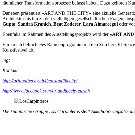
räumlicher Transformationsprozesse befasst haben. Dazu gehören Ku
Daneben präsentiert »ART AND THE CITY« eine aktuelle Generation v
Architektur bis hin zu den vielfältigen gesellschaftlichen Fragen, au
Gupta, Sandra Kranich, Beat Zoderer, Lara Almarcegui
oder vo
Ebenfalls im Rahmen des Ausstellungsprojekts wird der
«ART AND 
Ein «reich befrachtetes Rahmenprogramm mit den Zürcher Off-Space
Kunstfestival ab.
mgt
Kontakt:
http://artandthecity.ch/de/artandthecity/
http://www.facebook.com/artandthecity.zurich
Die kubanische Gruppe Los Carpinteros stellt Akkubohreraufsätze aus