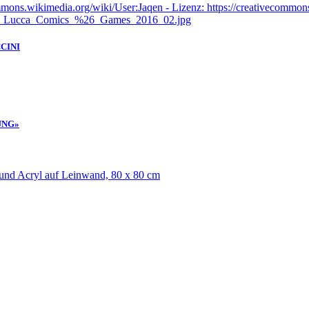
CINI
UNG»