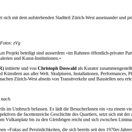
ch mit dem aufstrebenden Stadtteil Zürich-West auseinander und präs
 Fotos: zVg
 Projekt beteiligt sind ausserdem «im Rahmen öffentlich-privater Par
lerien und Kunst-Institutionen.»
R)
initiierte und von
Christoph Doswald
als Kurator zusammengestellt
d Künstlern aus aller Welt. Skulpturen, Installationen, Performances, 
chen Zürich-West abseits von Transitverkehr und Baustellen neu erl
 nach.
s im Umbruch befassen. Es lädt die BesucherInnen ein «zu einem viel
pektiven die facettenreiche Geschichte des Quartiers, setzt sich mit de
vom Vulkanplatz bis zu den Gleisbögen reicht und sich zwischen Limma
Fokus auf Persönlichkeiten, die sich bereits seit den 1970er-Jahren 