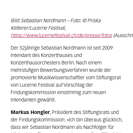
Bild: Sebastian Nordmann – Foto:
© Priska
Ketterer/Lucerne Festival,
https://www.lucernefestival.ch/de/presse/fotos
(Ausschni
Der
5
2
jährige
Sebastian
Nordmann
ist
seit
2009
Intendant des Konzerthauses
und
Konzerthausorchesters
Berlin
.
Nach einem
mehrstufigen Bewerbungsverfahren wurde der
promovierte Musikwissenschaft
l
er
vom
Stiftungsrat
von Lucerne Festival
a
uf Vorschlag der
Findungskommission
einstimmig zum neuen
Intendanten
gewählt.
Markus Hongler
, Präsident des Stiftungsrats und
der Findungskommission:
«
Ich bin überaus glücklich,
dass
wir Sebasti
a
n Nordmann als Nachfolger für