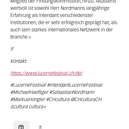
Mitglied der Findungskommission, hinzu. «Äusserst
wertvoll ist
sowohl Herr
Nordmanns langjährige
Erfahrung als Inte
ndant verschiedenster
Institutionen, die er
sehr erfolgreich geprägt hat,
als
auch
sein starkes internationales Netzwerk in der
Branche
.»
lf
Kontakt:
https://www.lucernefestival.ch/de/
#LucerneFestival #IntendantLucerneFestival
#MichaelHaefliger #SebastianNordmann
#MarkusHongler #CHcultura @CHculturaCH
∆cultura cultura+