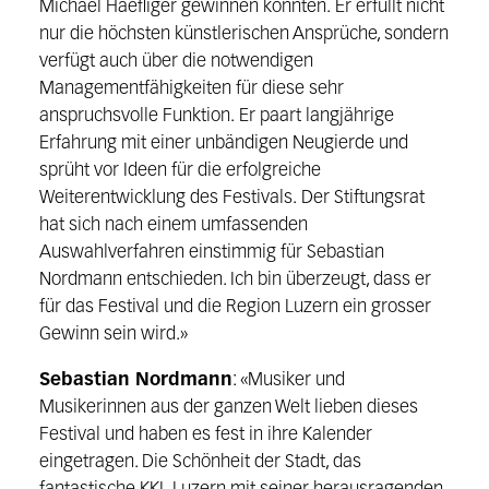
Micha
e
l Haefliger gewinnen konnten.
Er
erfüllt nicht
nur die höchs
ten künst
l
erischen Ansprüche, sondern
verfügt auch über die notwen
d
igen
Managementfähigkeiten
für diese sehr
anspruchsvolle Funktion.
Er paart
langjährige
Erfahrung mit
einer unb
ä
ndigen Neugierde und
s
prüht vor Ideen
für
die e
rfolgreiche
Weiterentwicklung
des
Festivals
.
Der Stiftungsrat
hat sich nach einem umfassenden
Auswahlverfahren einstimmig
für
Sebastian
Nordmann entschieden. Ich bin über
zeugt, dass er
für das Festival und die Region Luzern
ein
grosser
Gewinn
sein wird
.»
Sebastian Nordmann
: «Musiker un
d
Musikerinnen aus der ganzen Welt lieben dieses
Festival und
haben es fest in ihre Kalender
eingetragen. Die Schönheit der Stadt, das