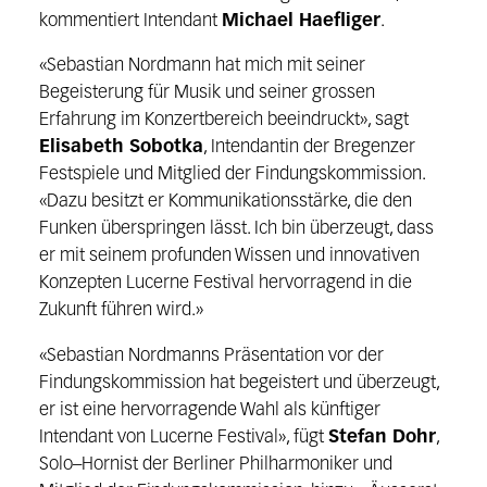
kommentiert Intenda
nt
Michael Haefliger
.
«Sebastian Nord
mann hat mich mit seiner
Begeisterung für Musik und
seiner grossen
Erfahrung im
Konzertbereich beeindruckt», sagt
Elisabeth Sobotka
, Intendantin der Bregenzer
Festspiele und
Mitglied der Findungskommission.
«Dazu besitzt er Kommunikationsstärke, die den
Fu
nken
überspringen lässt. Ich bin überzeugt, dass
er mit seinem profunden Wissen und innovativen
Konzepten Lucerne Festival hervorragend in die
Zukunft führen wird.»
«Sebastian Nordmanns Präsentation vor der
Findungskommission hat begeistert und überzeugt,
er ist
eine hervorragende Wahl als künftiger
Intendant von Lucerne Festival», fügt
Stefan Dohr
,
Solo
–
Hornist
der Berliner Philharmoniker und