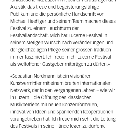
fantastische KKL Luzern mit
seiner herausragen
den
Akustik
, das treue und begeisterungsfähige
Publikum
und die persönlich
e
Handschrift von
Michael Haefliger und seinem Team machen dieses
Festival
zu einem Leuchtturm der
Festivallandschaft. Mich hat Lucerne Festival in
seinem stetige
n
Wunsch nach Veränderungen und
der gleichzeitigen Pflege seiner grossen Tradition
immer faszi
niert.
Ich freue mich, Lucerne Festival
als weltoffener Gastgeber mitprägen zu dürfen.»
«Sebastian Nordmann
ist ein visionärer
Kunstvermittler
mit einem
breiten internationalen
Netzwerk
,
der in de
n vergangenen Jahren
–
wie wir
in Luzern
–
die Öffnung des
klassischen
Musikbetriebs
mit
neuen Konzertformaten
,
innovativen
Ideen
und spannenden Kooperationen
vorangetrieben hat.
Ich
freue mich
sehr
, die Leitung
des Festivals
in seine Hände
legen zu dürfen»
,