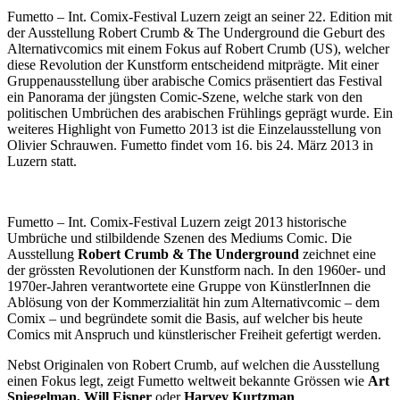
Fumetto – Int. Comix-Festival Luzern zeigt an seiner 22. Edition mit
der Ausstellung Robert Crumb & The Underground die Geburt des
Alternativcomics mit einem Fokus auf Robert Crumb (US), welcher
diese Revolution der Kunstform entscheidend mitprägte. Mit einer
Gruppenausstellung über arabische Comics präsentiert das Festival
ein Panorama der jüngsten Comic-Szene, welche stark von den
politischen Umbrüchen des arabischen Frühlings geprägt wurde. Ein
weiteres Highlight von Fumetto 2013 ist die Einzelausstellung von
Olivier Schrauwen. Fumetto findet vom 16. bis 24. März 2013 in
Luzern statt.
Fumetto – Int. Comix-Festival Luzern zeigt 2013 historische
Umbrüche und stilbildende Szenen des Mediums Comic. Die
Ausstellung
Robert Crumb & The Underground
zeichnet eine
der grössten Revolutionen der Kunstform nach. In den 1960er- und
1970er-Jahren verantwortete eine Gruppe von KünstlerInnen die
Ablösung von der Kommerzialität hin zum Alternativcomic – dem
Comix – und begründete somit die Basis, auf welcher bis heute
Comics mit Anspruch und künstlerischer Freiheit gefertigt werden.
Nebst Originalen von Robert Crumb, auf welchen die Ausstellung
einen Fokus legt, zeigt Fumetto weltweit bekannte Grössen wie
Art
Spiegelman, Will Eisner
oder
Harvey Kurtzman
.