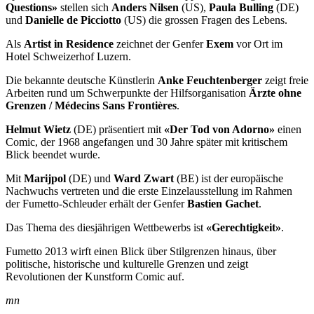
Questions»
stellen sich
Anders Nilsen
(US),
Paula Bulling
(DE)
und
Danielle de Picciotto
(US) die grossen Fragen des Lebens.
Als
Artist in Residence
zeichnet der Genfer
Exem
vor Ort im
Hotel Schweizerhof Luzern.
Die bekannte deutsche Künstlerin
Anke Feuchtenberger
zeigt freie
Arbeiten rund um Schwerpunkte der Hilfsorganisation
Ärzte ohne
Grenzen / Médecins Sans Frontières
.
Helmut Wietz
(DE) präsentiert mit
«Der Tod von Adorno»
einen
Comic, der 1968 angefangen und 30 Jahre später mit kritischem
Blick beendet wurde.
Mit
Marijpol
(DE) und
Ward Zwart
(BE) ist der europäische
Nachwuchs vertreten und die erste Einzelausstellung im Rahmen
der Fumetto-Schleuder erhält der Genfer
Bastien Gachet
.
Das Thema des diesjährigen Wettbewerbs ist
«Gerechtigkeit»
.
Fumetto 2013 wirft einen Blick über Stilgrenzen hinaus, über
politische, historische und kulturelle Grenzen und zeigt
Revolutionen der Kunstform Comic auf.
mn