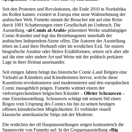
Seit den Protesten und Revolutionen, die Ende 2010 in Nordafrika
ins Rollen kamen, existiert in Europa eine neue Wahrnehmung der
arabischen Welt. Fumetto nimmt die Besucher mit auf eine Reise
durch 1001 Schattierungen einer Gesellschaft im Umbruch. Die
Ausstellung «
al-Comix al-Arabi»
präsentiert Werke unabhängiger
Comic-Künstler und legt das Beziehungsnetz innerhalb der
arabischen Independent-Szene offen. Die Autoren der Ausstellung
leben im Land ihrer Herkunft oder im westlichen Exil. Sie nutzen
biografische Ansätze oder fiktive Erzählformen, setzen sich aber alle
auf die eine oder andere Art und Weise mit der politisch prekären
Lage in ihrer Heimat auseinander.
Seit einigen Jahren bringt das historische Comic-Land Belgien eine
Vielzahl an Künstlern und Künstlerinnen hervor, welche diese
Kunstform revolutionieren und modernisieren und den europäischen
Comic massgeblich prägen. Fumetto widmet einem der
vielversprechendsten belgischen Künstler –
Olivier Schrauwen
–
eine Einzelausstellung. Schrauwen schlägt mit seinem Stil einen
Bogen vom Ursprung des Comics bis hin zu seinen heutigen
offenen künstlerischen Möglichkeiten: Er verbindet visuell
klassische amerikanische Strips mit der Moderne.
Die restlichen der elf Hauptausstellungen zeigen kontrastreich die
Spannweite von Fumetto auf: In der Gruppenausstellung
«Big