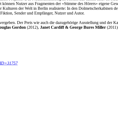
et können Nutzer aus Fragmenten der «Stimme des Hörers» eigene Gesc
r Kulturen der Welt in Berlin realisierte: In den Dolmetscherkabinen de
 Fiktion, Sender und Empfänger, Nutzer und Autor.
 vergeben. Der Preis wie auch die dazugehörige Ausstellung und der Ka
ouglas Gordon
(2012),
Janet Cardiff & George Bures Miller
(2011)
ctID=31757