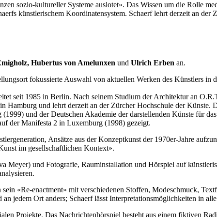
nzen sozio-kultureller Systeme auslotet». Das Wissen um die Rolle med
aerfs künstlerischem Koordinatensystem. Schaerf lehrt derzeit an der
Emigholz, Hubertus von Amelunxen
und
Ulrich Erben
an.
llungsort fokussierte Auswahl von aktuellen Werken des Künstlers in 
itet seit 1985 in Berlin. Nach seinem Studium der Architektur an O.R.
in Hamburg und lehrt derzeit an der Zürcher Hochschule der Künste. D
1999) und der Deutschen Akademie der darstellenden Künste für das H
auf der Manifesta 2 in Luxemburg (1998) gezeigt.
stlergeneration, Ansätze aus der Konzeptkunst der 1970er-Jahre aufzun
nst im gesellschaftlichen Kontext».
 Eva Meyer) und Fotografie, Rauminstallation und Hörspiel auf künstleri
analysieren.
ngen sein «Re-enactment» mit verschiedenen Stoffen, Modeschmuck, Tex
 an jedem Ort anders; Schaerf lässt Interpretationsmöglichkeiten in all
edialen Projekte. Das Nachrichtenhörspiel besteht aus einem fiktiven 