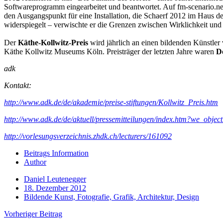
Softwareprogramm eingearbeitet und beantwortet. Auf fm-scenario.n
den Ausgangspunkt für eine Installation, die Schaerf 2012 im Haus de
widerspiegelt – verwischte er die Grenzen zwischen Wirklichkeit und
Der
Käthe-Kollwitz-Preis
wird jährlich an einen bildenden Künstler
Käthe Kollwitz Museums Köln. Preisträger der letzten Jahre waren
D
adk
Kontakt:
http://www.adk.de/de/akademie/preise-stiftungen/Kollwitz_Preis.htm
http://www.adk.de/de/aktuell/pressemitteilungen/index.htm?we_obje
http://vorlesungsverzeichnis.zhdk.ch/lecturers/161092
Beitrags Information
Author
Daniel Leutenegger
18. Dezember 2012
Bildende Kunst, Fotografie, Grafik, Architektur, Design
Vorheriger Beitrag