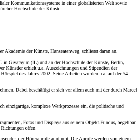
ialer Kommunikationssysteme in einer globalisierten Welt sowie
 Zürcher Hochschule der Künste.
der Akademie der Künste, Hanseatenweg, schliesst daran an.
T. in Givatayim (IL) und an der Hochschule der Künste, Berlin,
er Künstler erhielt u.a. Auszeichnungen und Stipendien der
örspiel des Jahres 2002. Seine Arbeiten wurden u.a. auf der 54.
ehmen. Dabei beschäftigt er sich vor allem auch mit der durch Marcel
sch einzigartige, komplexe Werkprozesse ein, die politische und
tfragmenten, Fotos und Displays aus seinem Objekt-Fundus, begehbar
e Richtungen offen.
Radiosender, der Höreranrufe annimmt. Die Anrufe werden von einem