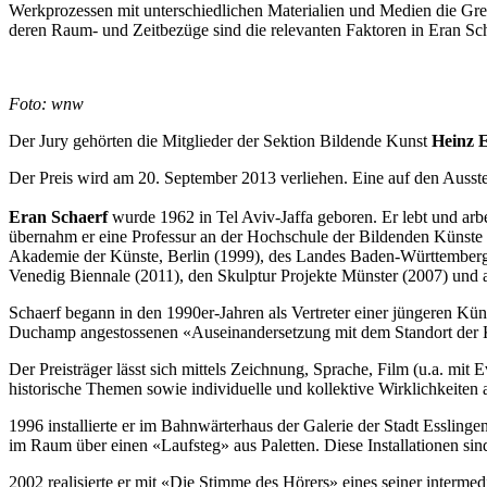
Werkprozessen mit unterschiedlichen Materialien und Medien die Gre
deren Raum- und Zeitbezüge sind die relevanten Faktoren in Eran Sch
Foto: wnw
Der Jury gehörten die Mitglieder der Sektion Bildende Kunst
Heinz 
Der Preis wird am 20. September 2013 verliehen. Eine auf den Ausste
Eran Schaerf
wurde 1962 in Tel Aviv-Jaffa geboren. Er lebt und arbe
übernahm er eine Professur an der Hochschule der Bildenden Künste 
Akademie der Künste, Berlin (1999), des Landes Baden-Württemberg (
Venedig Biennale (2011), den Skulptur Projekte Münster (2007) und 
Schaerf begann in den 1990er-Jahren als Vertreter einer jüngeren Kün
Duchamp angestossenen «Auseinandersetzung mit dem Standort der Ku
Der Preisträger lässt sich mittels Zeichnung, Sprache, Film (u.a. mit
historische Themen sowie individuelle und kollektive Wirklichkeiten 
1996 installierte er im Bahnwärterhaus der Galerie der Stadt Essli
im Raum über einen «Laufsteg» aus Paletten. Diese Installationen sind
2002 realisierte er mit «Die Stimme des Hörers» eines seiner interm