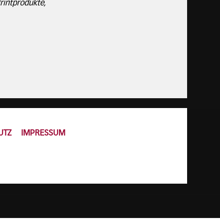
rintprodukte,
UTZ
IMPRESSUM