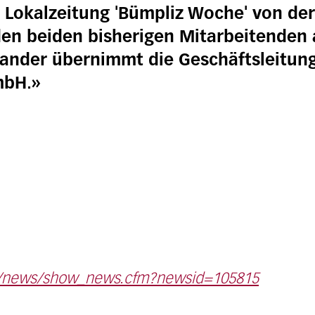
e Lokalzeitung 'Bümpliz Woche' von de
den beiden bisherigen Mitarbeitenden
Gander übernimmt die Geschäftsleitun
mbH.»
m/news/show_news.cfm?newsid=105815