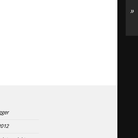
»
gger
2012