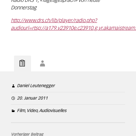
Radio DRS 1, «Tagesgespräch» von heute
Donnerstag
http://www.drs.ch/lib/player/radio.php?
audiourl=rtsp://a179.v23910e.c23910.g.vr.akamaistr
Daniel Leutenegger
20. Januar 2011
Film, Video, Audiovisuelles
Vorheriger Beitrag