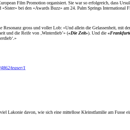
uropean Film Promotion organisiert. Sie war so erfolgreich, dass Ur
rd «Sister» bei den «Awards Buzz» am 24. Palm Springs International Fi
 die Resonanz gross und voller Lob: «Und allein die Gelassenheit, mit d
heit und die Reife von ‚Winterdieb’» (
«Die Zeit»
). Und die
«Frankfurt
erdieb‘.»
/4862/teaser/1
iel Lakonie davon, wie sich eine mittellose Kleinstfamilie am Fusse ei