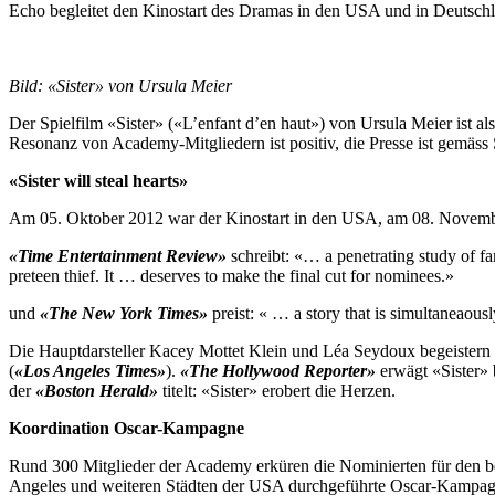
Echo begleitet den Kinostart des Dramas in den USA und in Deutschl
Bild: «Sister» von Ursula Meier
Der Spielfilm «Sister» («L’enfant d’en haut») von Ursula Meier ist 
Resonanz von Academy-Mitgliedern ist positiv, die Presse ist gemäs
«Sister will steal hearts»
Am 05. Oktober 2012 war der Kinostart in den USA, am 08. Novemb
«Time Entertainment Review»
schreibt: «… a penetrating study of fam
preteen thief. It … deserves to make the final cut for nominees.»
und
«The New York Times»
preist: « … a story that is simultaneaousl
Die Hauptdarsteller Kacey Mottet Klein und Léa Seydoux begeistern g
(
«Los Angeles Times»
).
«The Hollywood Reporter»
erwägt «Sister» 
der
«Boston Herald»
titelt: «Sister» erobert die Herzen.
Koordination Oscar-Kampagne
Rund 300 Mitglieder der Academy erküren die Nominierten für den b
Angeles und weiteren Städten der USA durchgeführte Oscar-Kampagn