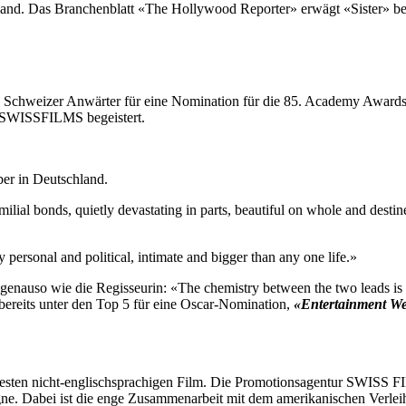
and. Das Branchenblatt «The Hollywood Reporter» erwägt «Sister» ber
als Schweizer Anwärter für eine Nomination für die 85. Academy Award
s SWISSFILMS begeistert.
er in Deutschland.
ilial bonds, quietly devastating in parts, beautiful on whole and destin
y personal and political, intimate and bigger than any one life.»
enauso wie die Regisseurin: «The chemistry between the two leads is a
bereits unter den Top 5 für eine Oscar-Nomination,
«Entertainment We
esten nicht-englischsprachigen Film. Die Promotionsagentur SWISS FI
e. Dabei ist die enge Zusammenarbeit mit dem amerikanischen Verlei