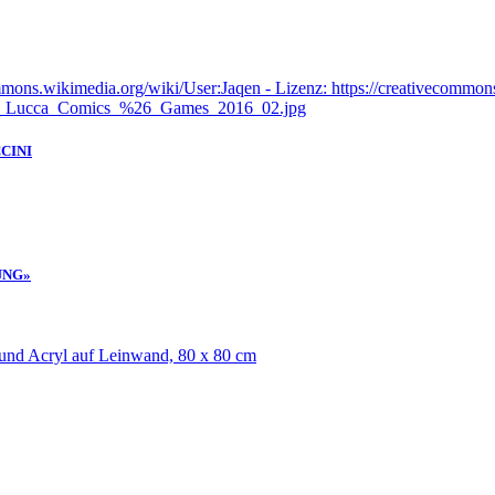
CINI
UNG»