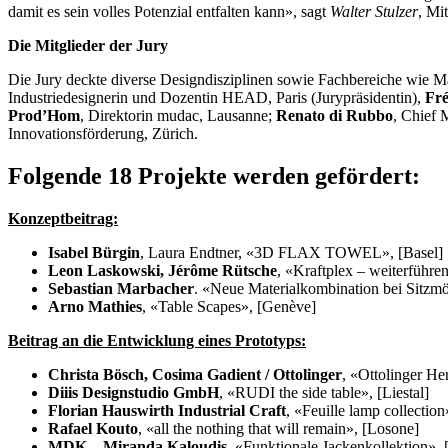
damit es sein volles Potenzial entfalten kann», sagt
Walter Stulzer
, Mi
Die Mitglieder der Jury
Die Jury deckte diverse Designdisziplinen sowie Fachbereiche wie M
Industriedesignerin und Dozentin HEAD, Paris (Jurypräsidentin),
Fré
Prod’Hom
, Direktorin mudac, Lausanne;
Renato di Rubbo
, Chief 
Innovationsförderung, Zürich.
Folgende 18 Projekte werden gefördert:
Konzeptbeitrag:
Isabel Bürgin
, Laura Endtner, «3D FLAX TOWEL», [Basel]
Leon Laskowski, Jérôme Rütsche
, «Kraftplex – weiterführe
Sebastian Marbacher
. «Neue Materialkombination bei Sitzmö
Arno Mathies
, «Table Scapes», [Genève]
Beitrag an die Entwicklung eines Prototyps:
Christa Bösch, Cosima Gadient / Ottolinger
, «Ottolinger He
Diiis Designstudio GmbH
, «RUDI the side table», [Liestal]
Florian Hauswirth Industrial Craft
, «Feuille lamp collection
Rafael Kouto
, «all the nothing that will remain», [Losone]
MDK – Miranda Kaloudis
, «Funktionale Jackenkollektion», 