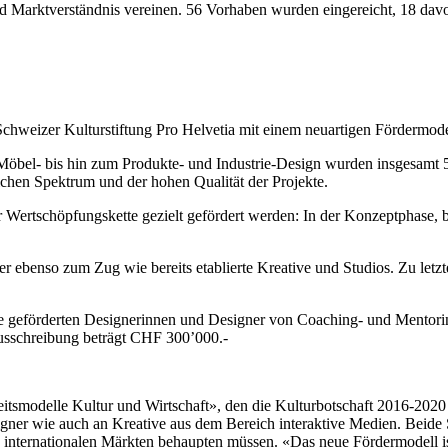
und Marktverständnis vereinen. 56 Vorhaben wurden eingereicht, 18 davo
hweizer Kulturstiftung Pro Helvetia mit einem neuartigen Fördermodell,
 Möbel- bis hin zum Produkte- und Industrie-Design wurden insgesamt 
tlichen Spektrum und der hohen Qualität der Projekte.
Wertschöpfungskette gezielt gefördert werden: In der Konzeptphase, b
benso zum Zug wie bereits etablierte Kreative und Studios. Zu letzt
en die geförderten Designerinnen und Designer von Coaching- und Ment
usschreibung beträgt CHF 300’000.-
odelle Kultur und Wirtschaft», den die Kulturbotschaft 2016-2020 Pr
ner wie auch an Kreative aus dem Bereich interaktive Medien. Beide Sp
 internationalen Märkten behaupten müssen. «Das neue Fördermodell ist e