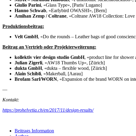
Giulio Parini
, «Glass Type», [Paris/ Lugano]
Hanno Schwab
, «Earlybird OWASHI», [Bern]
Amihan Zemp / Coltrane
, «Coltrane AW18 Collection: Love 
Produktionsbeitrag:
Velt GmbH
, «Do the rounds – Leather bags of good conscienc
Beitrag an Vertrieb oder Projekterweiterung:
kollektiv vier design studio GmbH
, «product line for shower 
Julian Zigerli
, «AW18 Thumbs Up», [Zürich]
dukta GmbH
, «dukta – flexible wood, [Zürich]
Alain Schibli
, «Makerball, [Aarau]
Brofam Sarl/WORN
, «Expansion of the brand WORN on inte
—
Kontakt:
https://prohelvetia.ch/en/2017/11/design-results/
Beitrags Information