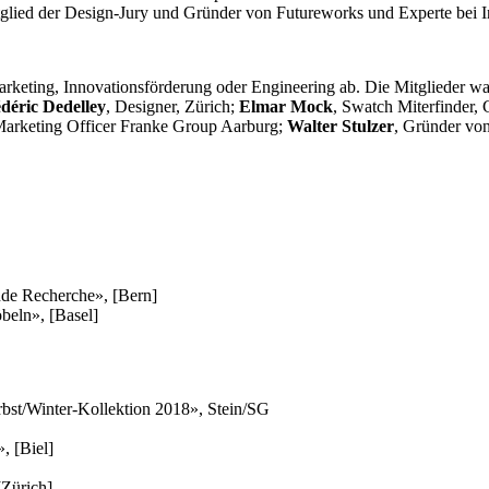
tglied der Design-Jury und Gründer von Futureworks und Experte bei I
arketing, Innovationsförderung oder Engineering ab. Die Mitglieder w
déric Dedelley
, Designer, Zürich;
Elmar Mock
, Swatch Miterfinder, 
Marketing Officer Franke Group Aarburg;
Walter Stulzer
, Gründer von
nde Recherche», [Bern]
beln», [Basel]
rbst/Winter-Kollektion 2018», Stein/SG
», [Biel]
[Zürich]