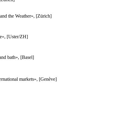
and the Weather», [Zürich]
e», [Uster/ZH]
and bath», [Basel]
rnational markets», [Genève]