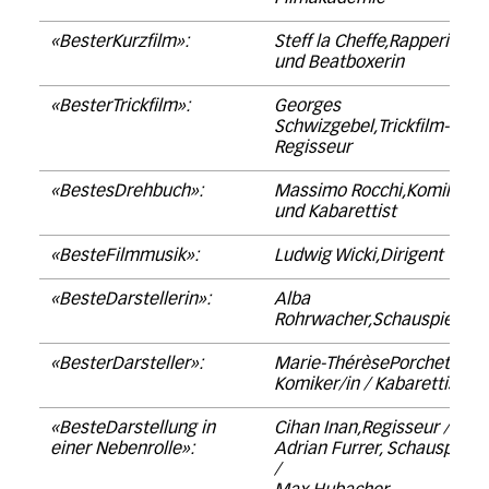
«BesterKurzfilm»:
Steff la Cheffe,Rapperin
und Beatboxerin
«BesterTrickfilm»:
Georges
Schwizgebel,Trickfilm-
Regisseur
«BestesDrehbuch»:
Massimo Rocchi,Komiker
und Kabarettist
«BesteFilmmusik»:
Ludwig Wicki,Dirigent
«BesteDarstellerin»:
Alba
Rohrwacher,Schauspielerin
«BesterDarsteller»:
Marie-ThérèsePorchet;
Komiker/in / Kabarettist/in
«BesteDarstellung in
Cihan Inan,Regisseur /
einer Nebenrolle»:
Adrian Furrer, Schauspieler
/