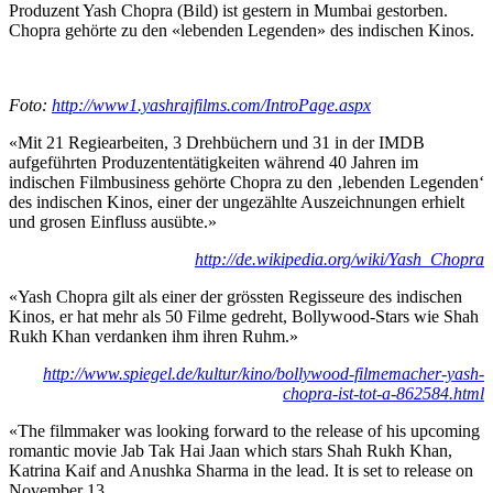
Produzent Yash Chopra (Bild) ist gestern in Mumbai gestorben.
Chopra gehörte zu den «lebenden Legenden» des indischen Kinos.
Foto:
http://www1.yashrajfilms.com/IntroPage.aspx
«Mit 21 Regiearbeiten, 3 Drehbüchern und 31 in der IMDB
aufgeführten Produzententätigkeiten während 40 Jahren im
indischen Filmbusiness gehörte Chopra zu den ‚lebenden Legenden‘
des indischen Kinos, einer der ungezählte Auszeichnungen erhielt
und grosen Einfluss ausübte.»
http://de.wikipedia.org/wiki/Yash_Chopra
«Yash Chopra gilt als einer der grössten Regisseure des indischen
Kinos, er hat mehr als 50 Filme gedreht, Bollywood-Stars wie Shah
Rukh Khan verdanken ihm ihren Ruhm.»
http://www.spiegel.de/kultur/kino/bollywood-filmemacher-yash-
chopra-ist-tot-a-862584.html
«The filmmaker was looking forward to the release of his upcoming
romantic movie Jab Tak Hai Jaan which stars Shah Rukh Khan,
Katrina Kaif and Anushka Sharma in the lead. It is set to release on
November 13.