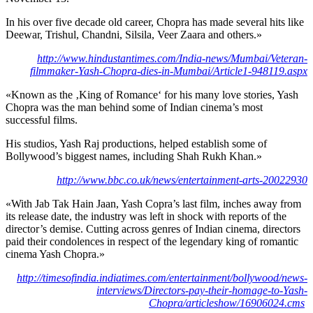
In his over five decade old career, Chopra has made several hits like
Deewar, Trishul, Chandni, Silsila, Veer Zaara and others.»
http://www.hindustantimes.com/India-news/Mumbai/Veteran-
filmmaker-Yash-Chopra-dies-in-Mumbai/Article1-948119.aspx
«Known as the ‚King of Romance‘ for his many love stories, Yash
Chopra was the man behind some of Indian cinema’s most
successful films.
His studios, Yash Raj productions, helped establish some of
Bollywood’s biggest names, including Shah Rukh Khan.»
http://www.bbc.co.uk/news/entertainment-arts-20022930
«With Jab Tak Hain Jaan, Yash Copra’s last film, inches away from
its release date, the industry was left in shock with reports of the
director’s demise. Cutting across genres of Indian cinema, directors
paid their condolences in respect of the legendary king of romantic
cinema Yash Chopra.»
http://timesofindia.indiatimes.com/entertainment/bollywood/news-
interviews/Directors-pay-their-homage-to-Yash-
Chopra/articleshow/16906024.cms