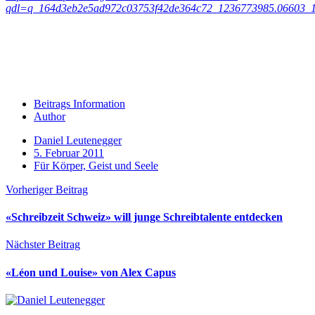
qdl=q_164d3eb2e5ad972c03753f42de364c72_1236773985.06603_
Beitrags Information
Author
Daniel Leutenegger
5. Februar 2011
Für Körper, Geist und Seele
Vorheriger Beitrag
«Schreibzeit Schweiz» will junge Schreibtalente entdecken
Nächster Beitrag
«Léon und Louise» von Alex Capus